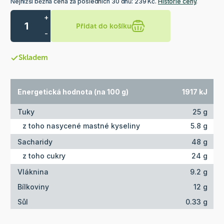
Nejnižší běžná cena za posledních 30 dnů: 239 Kč.
Historie ceny
.
+
Přidat do košíku
-
Skladem
Energetická hodnota (na 100 g)
1917 kJ
Tuky
25 g
z toho nasycené mastné kyseliny
5.8 g
Sacharidy
48 g
z toho cukry
24 g
Vláknina
9.2 g
Bílkoviny
12 g
Sůl
0.33 g