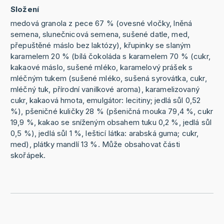
Složení
medová granola z pece 67 % (ovesné vločky, lněná
semena, slunečnicová semena, sušené datle, med,
přepuštěné máslo bez laktózy), křupinky se slaným
karamelem 20 % (bílá čokoláda s karamelem 70 % (cukr,
kakaové máslo, sušené mléko, karamelový prášek s
mléčným tukem (sušené mléko, sušená syrovátka, cukr,
mléčný tuk, přírodní vanilkové aroma), karamelizovaný
cukr, kakaová hmota, emulgátor: lecitiny; jedlá sůl 0,52
%), pšeničné kuličky 28 % (pšeničná mouka 79,4 %, cukr
19,9 %, kakao se sníženým obsahem tuku 0,2 %, jedlá sůl
0,5 %), jedlá sůl 1 %, lešticí látka: arabská guma; cukr,
med), plátky mandlí 13 %. Může obsahovat části
skořápek.