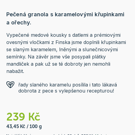
Pečená granola s karamelovými křupinkami
a ořechy.
Vypečené medové kousky s datlemi a prémiovými
ovesnými vločkami z Finska jsme doplnili křupinkami
se slaným karamelem, lněnými a slunečnicovými
semínky. Na závěr jsme vše posypali plátky
mandliček a pak už se té dobroty jen nemohli
nabažit.
řady slaného karamelu posílila i tato lákavá
dobrota z pece s vylepšenou recepturou!
239 Kč
43,45 Kč / 100 g