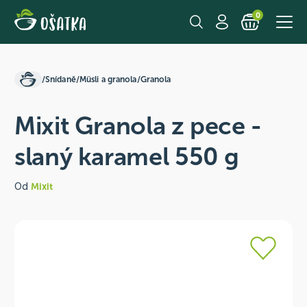
0
/
Snídaně
/
Müsli a granola
/
Granola
Mixit Granola z pece -
slaný karamel 550 g
Od
Mixit