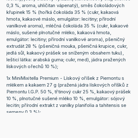
0,3 %, aroma, uhličitan vápenatý), směs čokoládových
křupinek 15 % (hořká čokoláda 35 % (cukr, kakaová
hmota, kakaové máslo, emulgátor: lecitiny; přírodní
vanilkové aroma), mléčná čokoláda 35 % (cukr, kakaové
máslo, sušené plnotučné mléko, kakaová hmota,
emulgátor: lecitiny; přírodní vanilkové aroma), pšeničný
extrudát 28 % (pšeničná mouka, pšeničná krupice, cukr,
jedlá sůl, kakaový prášek se sníženým obsahem tuku),
lešticí látka: arabská guma; cukr, med), jádra pražených
lískových ořechů 10 %);
1x MiniMixitella Premium - Lískový oříšek z Piemontu s
mlékem a kakaem 27 g (pražená jádra lískových oříšků z
Piemontu I.G.P. 50 %, třtinový cukr 25 %, kakaový prášek
10 %, plnotučné sušené mléko 10 %, emulgátor: sójový
lecitin; přírodní extrakt z vanilky planifolia a tahitensis se
semeny 0,3 %);
Může obsahovat části pecek a skořápek.