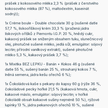
prášek z kokosového mléka 2,3 % (prášek z čerstvého
kokosového mléka (87 %), maltodextrin, kaseinát
sodný));
1x Créme boule - Double chocolate 30 g (sušené datle
57,7 %, lískooříškový krém 33,3 % (pražená jádra
lískových oříšků z Piemontu I.G.P. 20 %, hnědý cukr,
kakaový prášek se sníženým obsahem tuku, slunečnicový
olej, plnotučné sušené mléko, jedlá sůl, emulgátor: sójový
lecitin; přírodní vanilkový extrakt), sušené plnotučné
mléko 5,3 %, kakaový prášek 3,7 %);
1x Mixitka BEZ LEPKU - Banán + Kokos 46 g (sušené
datle 55 %, sušený banán 25 %, strouhaný kokos 7 %,
lněná semena, jádra kešu ořechů 6 %);
1x Čokoládová kaše s pekany do kapsy 60 g (rýže 36 %,
čokoládové pecky hořké 21,5 % (kakaová hmota, cukr,
kakaové máslo, emulgátor: sójový lecitin; v hořké
čokoládě obsah kakaové sušiny nejméně 50 %), rýžové
lupínky 13 %, jádra pekanových ořechů 10 %, sušené