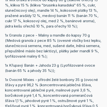
%, klikva 15 % (klikva "brusinka kanadská" 65 %, cukr,
slunečnicový olej), mandle 14 %, kokosové plátky 13 %,
pražené arašídy 12 %, medový banán 11 % (banán 70 %,
cukr 17 %, kokosový olej, med 2 %, banánové aroma),
jádra kešu ořechů 10 %, para ořechy 10 %);
1x Granola z pece - Maliny a mandle do kapsy 70 g
(Medová granola z pece 85 % (ovesné vločky bez lepku,
slunečnicová semena, med, sušené datle, lněná semena,
přepuštěné máslo bez laktózy), plátky jader mandlí 9 %,
lyofilizované maliny 6 %);
1x Křupavý Banán + Jahoda 23 g (Lyofilizované ovoce
(banán 65 % a jahody 35 %));
1x Ovocné Mixies - přírodní želé bonbony 35 g (ovocné
šťávy a pyré 96,2 % (koncentrovaná jablečná šťáva,
koncentrované jablečné pyré, malinové pyré 3,6 %,
borůvkové pyré 1,4 %, koncentrovaná pomerančová
šťáva 1,1 %, jahodové pyré 1 %, ostružinové pyré 1 %,
třešňové pyré 1 %, koncentrovaná borůvková šťáva 0,5