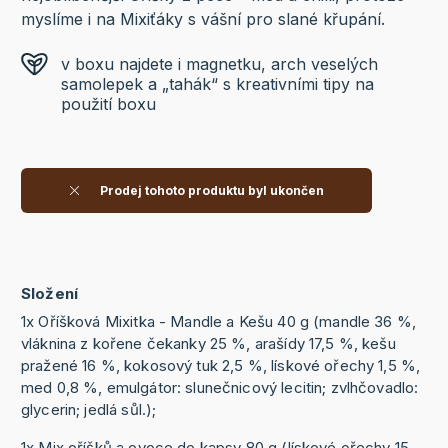
myslíme i na Mixiťáky s vášní pro slané křupání.
v boxu najdete i magnetku, arch veselých
samolepek a „tahák“ s kreativními tipy na
použití boxu
Prodej tohoto produktu byl ukončen
Složení
1x Oříšková Mixitka - Mandle a Kešu 40 g (mandle 36 %,
vláknina z kořene čekanky 25 %, arašídy 17,5 %, kešu
pražené 16 %, kokosový tuk 2,5 %, lískové ořechy 1,5 %,
med 0,8 %, emulgátor: slunečnicový lecitin; zvlhčovadlo:
glycerin; jedlá sůl.);
1x Mix oříšků a ovoce do kapsy 80 g (lískové ořechy 15