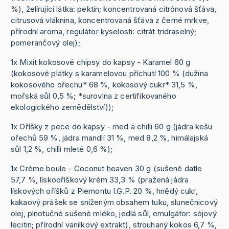
%), želírující látka: pektin; koncentrovaná citrónová šťáva,
citrusová vláknina, koncentrovaná šťáva z černé mrkve,
přírodní aroma, regulátor kyselosti: citrát tridraselný;
pomerančový olej);
1x Mixit kokosové chipsy do kapsy - Karamel 60 g
(kokosové plátky s karamelovou příchutí 100 % (dužina
kokosového ořechu* 68 %, kokosový cukr* 31,5 %,
mořská sůl 0,5 %; *surovina z certifikovaného
ekologického zemědělství));
1x Oříšky z pece do kapsy - med a chilli 60 g (jádra kešu
ořechů 59 %, jádra mandlí 31 %, med 8,2 %, himálajská
sůl 1,2 %, chilli mleté 0,6 %);
1x Créme boule - Coconut heaven 30 g (sušené datle
57,7 %, lískooříškový krém 33,3 % (pražená jádra
lískových oříšků z Piemontu I.G.P. 20 %, hnědý cukr,
kakaový prášek se sníženým obsahem tuku, slunečnicový
olej, plnotučné sušené mléko, jedlá sůl, emulgátor: sójový
lecitin; přírodní vanilkový extrakt), strouhaný kokos 6,7 %,