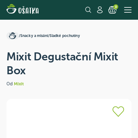
0
/
Snacky a mlsání
/
Sladké pochutiny
Mixit Degustační Mixit
Box
Od
Mixit