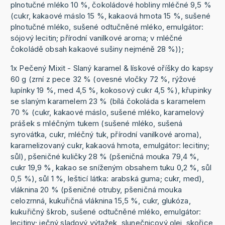
plnotučné mléko 10 %, čokoládové hobliny mléčné 9,5 %
(cukr, kakaové máslo 15 %, kakaová hmota 15 %, sušené
plnotučné mléko, sušené odtučněné mléko, emulgátor:
sójový lecitin; přírodní vanilkové aroma; v mléčné
čokoládě obsah kakaové sušiny nejméně 28 %));
1x Pečený Mixit - Slaný karamel & lískové oříšky do kapsy
60 g (zrní z pece 32 % (ovesné vločky 72 %, rýžové
lupínky 19 %, med 4,5 %, kokosový cukr 4,5 %), křupinky
se slaným karamelem 23 % (bílá čokoláda s karamelem
70 % (cukr, kakaové máslo, sušené mléko, karamelový
prášek s mléčným tukem (sušené mléko, sušená
syrovátka, cukr, mléčný tuk, přírodní vanilkové aroma),
karamelizovaný cukr, kakaová hmota, emulgátor: lecitiny;
sůl), pšeničné kuličky 28 % (pšeničná mouka 79,4 %,
cukr 19,9 %, kakao se sníženým obsahem tuku 0,2 %, sůl
0,5 %), sůl 1 %, lešticí látka: arabská guma; cukr, med),
vláknina 20 % (pšeničné otruby, pšeničná mouka
celozrnná, kukuřičná vláknina 15,5 %, cukr, glukóza,
kukuřičný škrob, sušené odtučněné mléko, emulgátor:
lecitiny; ječný sladový výtažek, slunečnicový olej, skořice