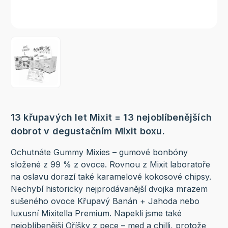
13 křupavých let Mixit = 13 nejoblíbenějších
dobrot v degustačním Mixit boxu.
Ochutnáte Gummy Mixies – gumové bonbóny
složené z 99 % z ovoce. Rovnou z Mixit laboratoře
na oslavu dorazí také karamelové kokosové chipsy.
Nechybí historicky nejprodávanější dvojka mrazem
sušeného ovoce Křupavý Banán + Jahoda nebo
luxusní Mixitella Premium. Napekli jsme také
nejoblíbenější Oříšky z pece – med a chilli, protože