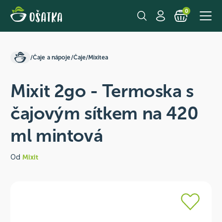
0
/
Čaje a nápoje
/
Čaje
/
Mixitea
Mixit 2go - Termoska s
čajovým sítkem na 420
ml mintová
Od
Mixit