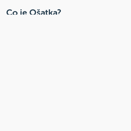
Co je Ošatka?
Dobré, zdravé, přírodní
Široká paleta oblíbených produktů od
více než 100 ověřených značek.
Doprava ZDARMA