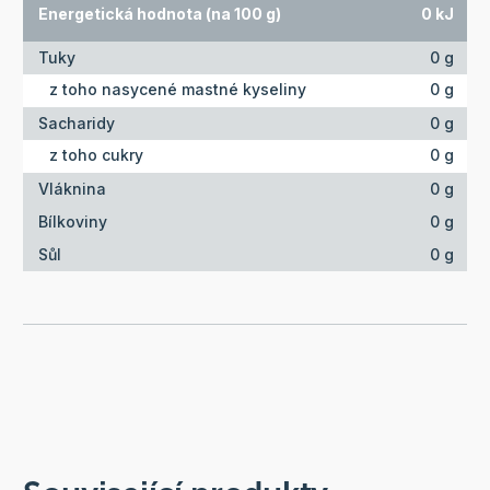
Energetická hodnota (na 100 g)
0 kJ
Tuky
0 g
z toho nasycené mastné kyseliny
0 g
Sacharidy
0 g
z toho cukry
0 g
Vláknina
0 g
Bílkoviny
0 g
Sůl
0 g