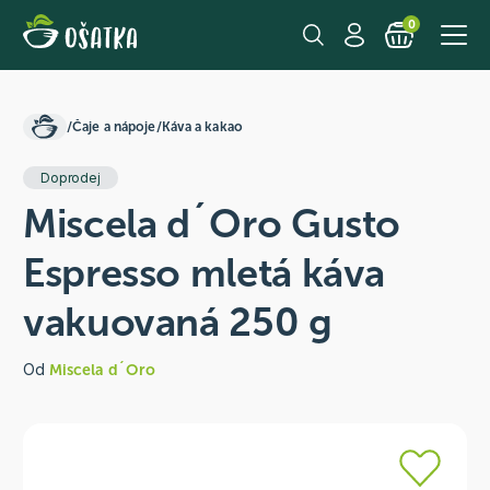
0
/
Čaje a nápoje
/
Káva a kakao
Doprodej
Miscela d´Oro Gusto
Espresso mletá káva
vakuovaná 250 g
Od
Miscela d´Oro