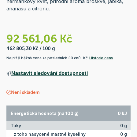
heřmánkový květ, přírodní aroma broskve, jablka,
ananasu a citronu.
92 561,06 Kč
462 805,30 Kč / 100 g
Nejnižší běžná cena za posledních 30 dnů: Kč.
Historie ceny
.
Nastavit sledování dostupnosti
Není skladem
Energetická hodnota (na 100 g)
0 kJ
Tuky
0 g
z toho nasycené mastné kyseliny
0 g