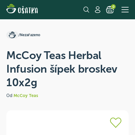
0
/
Nezařazeno
McCoy Teas Herbal
Infusion šípek broskev
10x2g
Od
McCoy Teas