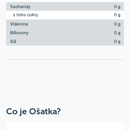
Sacharidy
0 g
z toho cukry
0 g
Vláknina
0 g
Bílkoviny
0 g
Sůl
0 g
Co je Ošatka?