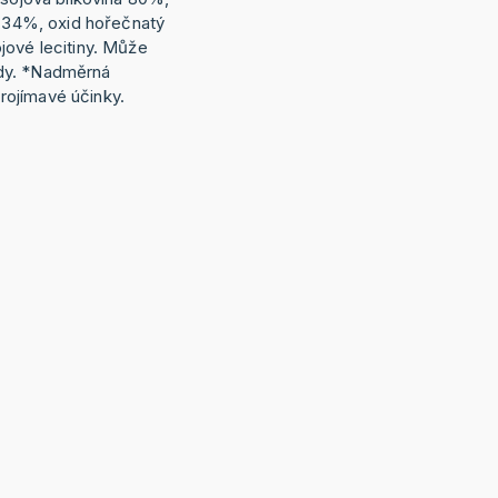
0,34%, oxid hořečnatý
jové lecitiny. Může
dy. *Nadměrná
ojímavé účinky.