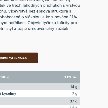
ek ve třech lahodných příchutích s vrstvou
hu. Vícevrstvá bezlepková struktura s
obohacená o vlákninu je korunována 31%
ným hořčíkem. Objevte tyčinku Infinity pro
ní styl a užijte si neuvěřitelný zážitek
duktu byl ukončen
100 g)
1326 kJ
14 g
 kyseliny
7 g
37 g
3.5 g