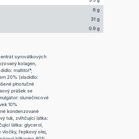
6 g
31 g
0.9 g
entrát syrovátkových
lyzovaný kolagen,
didlo: maltitol*,
em 20% (sladidlo:
sušené plnotučné
aový prášek se
ulgátor: slunečnicové
avek 10%
zené kondenzované
 tuk, zvlhčující látka:
čující látka: glycerol,
 vločky, řepkový olej,
(sójová bílkovina 80%,