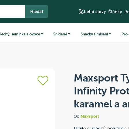
Letní slevy
Hledat
Články
R
řechy, semínka a ovoce
Snídaně
Snacky a mlsání
Pro 
Maxsport T
Infinity Pro
karamel a a
Od
MaxSport
Užijte si sladký požitek s