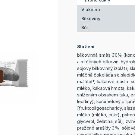
Vláknina
Bílkoviny
Sůl
Složení
bílkovinná směs 30% (konc
a mléčných bílkovin, hydro
sójový bílkovinný izolát), sla
mléčná čokoláda se sladidl
maltitol*, kakaové máslo, 
mléko, kakaová hmota, kak
sníženým obsahem tuku, em
lecitiny), karamelový přípr
[fruktooligosacharidy, sla
mléko (mléko, cukr), palmový
glycerol, želatina, sůl], zvlh
pražené arašídy 3%, sójové
sójové bílkovinové lupínky 