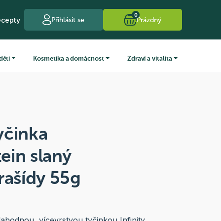
0
ecepty
Přihlásit se
Prázdný
děti
Kosmetika a domácnost
Zdraví a vitalita
yčinka
tein slaný
rašídy 55g
 lahodnou, vícevrstvou tyčinkou Infinity.