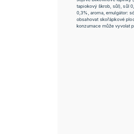
tapiokový škrob, sůl), sůl 
0,3%, aroma, emulgátor: só
obsahovat skořápkové plo
konzumace může vyvolat pr