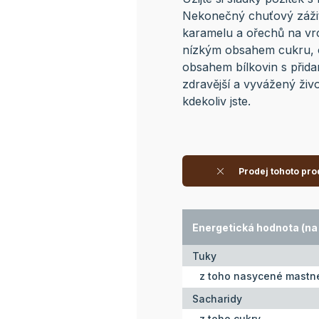
Nekonečný chuťový zážit
karamelu a ořechů na vrc
nízkým obsahem cukru, 
obsahem bílkovin s přida
zdravější a vyvážený život
kdekoliv jste.
Prodej tohoto pro
Energetická hodnota (na 
Tuky
z toho nasycené mastné
Sacharidy
z toho cukry