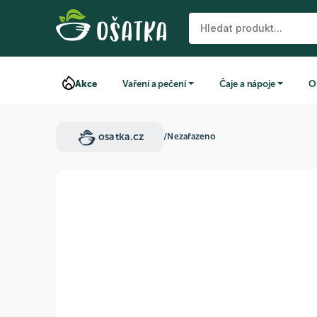
Akce
Vaření a pečení
Čaje a nápoje
O
osatka.cz
/
Nezařazeno