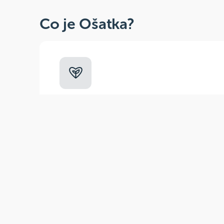
Co je Ošatka?
Dobré, zdravé, přírodní
Široká paleta oblíbených produktů od
více než 100 ověřených značek.
Zák
(pra
E-m
Tel