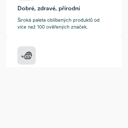
Dobré, zdravé, přírodní
Široká paleta oblíbených produktů od
více než 100 ověřených značek.
Doprava ZDARMA
Do výdejních míst a boxů nad 999 Kč,
doručení na adresu nad 1499 Kč.