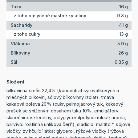
Tuky
16 g
z toho nasycené mastné kyseliny
9.8 g
Sacharidy
41 g
z toho cukry
13 g
Vláknina
5.9 g
Bílkoviny
26 g
Sůl
0.35 g
Složení
bílkovinná směs 22,4% (koncentrát syrovátkových a
mléčných bílkovin, sójový bílkovinný izolát), tmavá
kakaová poleva 20% (cukr, palmojádrový tuk, kakaový
prášek se sníženým obsahem tuku 10%, emulgátory:
slunečnicové lecitiny, polyglycerolpolyricinoleát; aroma,
barvivo: rostlinná uhlíková čerň), sladidlo: maltitol*, sójové
vločky, zvlhčující látka: glycerol, rýžové vločky (rýžová
mouka, cukr, sušená mrkev), kokosové vločky, řepkový