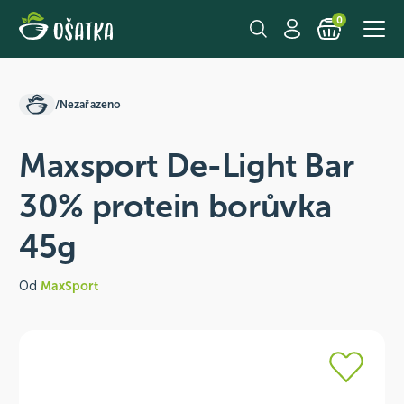
0
/
Nezařazeno
Maxsport De-Light Bar
30% protein borůvka
45g
Od
MaxSport