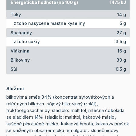
Energetická hodnota (na 100 g)
1475 kJ
Tuky
14 g
z toho nasycené mastné kyseliny
5 g
Sacharidy
27 g
z toho cukry
3.5 g
Vláknina
16 g
Bílkoviny
30 g
Sůl
0.5 g
Složení
bílkovinná směs 34% (koncentrát syrovátkových a
mléčných bílkovin, sójový bílkovinný izolát),
fruktooligosacharidy, sladidlo: maltitol, mléčná čokoláda
se sladidlem 14% (sladidlo: maltitol, kakaové máslo,
sušené plnotučné mléko, kakaová hmota, kakaový prášek
se sníženým obsahem tuku, emulgátor: slunečnicový