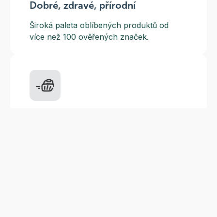
Dobré, zdravé, přírodní
Široká paleta oblíbených produktů od
více než 100 ověřených značek.
Doprava ZDARMA
Do výdejních míst a boxů nad 999 Kč,
doručení na adresu nad 1499 Kč.