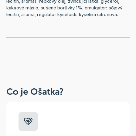
lecitin, aroma), řepkový olej, zvlhčující látka: glycerol,
kakaové máslo, sušené borůvky 1%, emulgátor: sójový
lecitin, aroma, regulátor kyselosti: kyselina citronová.
Co je Ošatka?