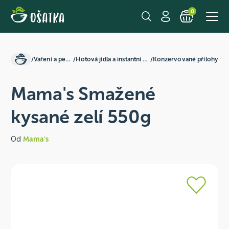
0
/
Vaření a pečení
/
Hotová jídla a instantní směsi
/
Konzervované přílohy
Mama's Smažené
kysané zelí 550g
Od
Mama's