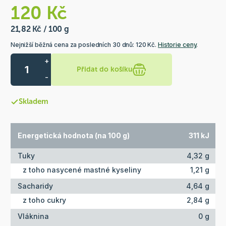
120 Kč
21,82 Kč / 100 g
Nejnižší běžná cena za posledních 30 dnů: 120 Kč.
Historie ceny
.
+
Přidat do košíku
-
Skladem
Energetická hodnota (na 100 g)
311 kJ
Tuky
4,32 g
z toho nasycené mastné kyseliny
1,21 g
Sacharidy
4,64 g
z toho cukry
2,84 g
Vláknina
0 g