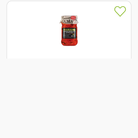
Skladem
Mama's Lutenica 290 g
Od
Mama's
199 Kč
Přidat