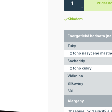
Přidat d
-
Skladem
Energetická hodnota (na 
Tuky
z toho nasycené mastné
Sacharidy
z toho cukry
Vláknina
Bílkoviny
Sůl
Alergeny
Obsahuje: oxid siřičitý a s