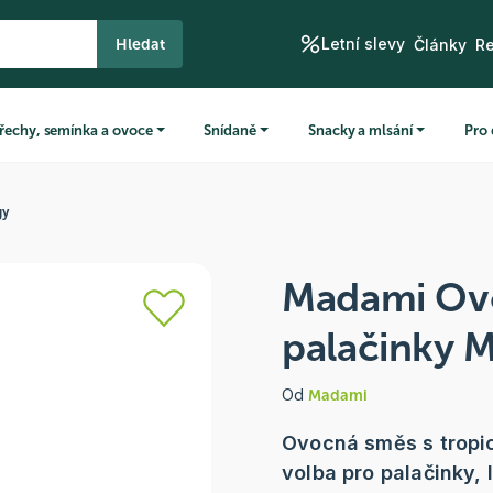
Letní slevy
Hledat
Články
R
řechy, semínka a ovoce
Snídaně
Snacky a mlsání
Pro 
gy
Madami Ov
palačinky 
Od
Madami
Ovocná směs s tropic
volba pro palačinky, 