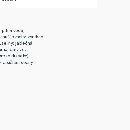
 pitná voda;
ahušťovadlo: xanthan,
seliny: jablečná,
oma; barvivo:
orban draselný;
, disičitan sodný