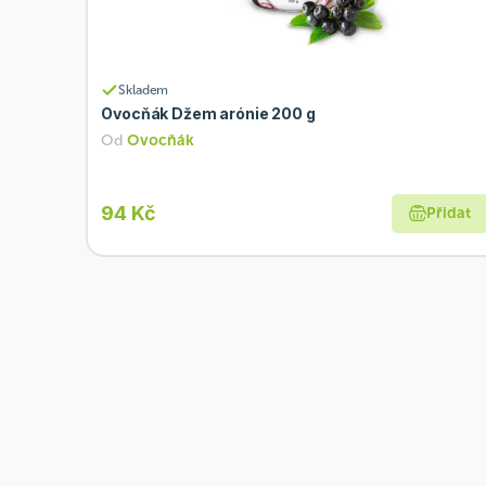
Skladem
Ovocňák Džem arónie 200 g
Od
Ovocňák
94 Kč
Přidat