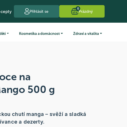
0
ecepty
Přihlásit se
Prázdný
děti
Kosmetika a domácnost
Zdraví a vitalita
oce na
Mango 500 g
kou chutí manga – svěží a sladká
lívance a dezerty.