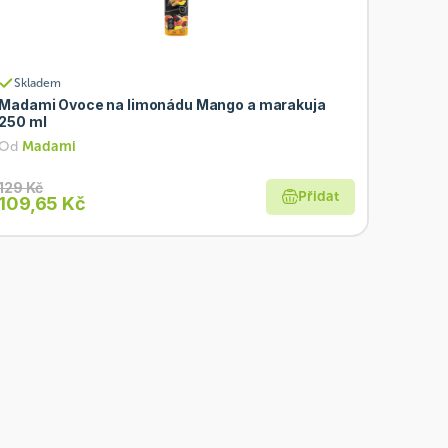
Skladem
Madami Ovoce na limonádu Mango a marakuja
250 ml
Od
Madami
129 Kč
Přidat
109,65 Kč
BIO