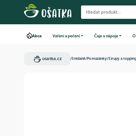
Akce
Vaření a pečení
Čaje a nápoje
O
osatka.cz
/
Snídaně
/
Pomazánky
/
Sirupy a toppin