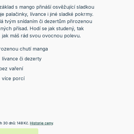
áklad s mango přináší osvěžující sladkou
je palačinky, lívance i jiné sladké pokrmy.
dá tvým snídaním či dezertům přirozenou
ých přísad. Hodí se jak studený, tak
o, jak máš rád svou ovocnou polevu.
irozenou chutí manga
, lívance či dezerty
bez vaření
 více porcí
h 30 dnů: 148 Kč.
Historie ceny
.