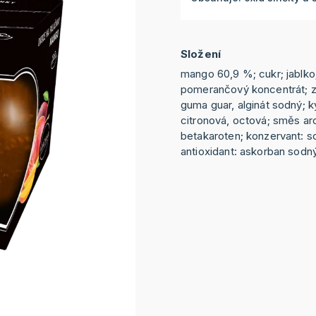
Složení
mango 60,9 %; cukr; jablko;
pomerančový koncentrát; z
guma guar, alginát sodný; ky
citronová, octová; směs ar
betakaroten; konzervant: s
antioxidant: askorban sodný