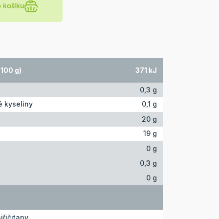
o košíku
100 g)
371 kJ
0,3 g
 kyseliny
0,1 g
20 g
19 g
0 g
0,3 g
0 g
iřičitany