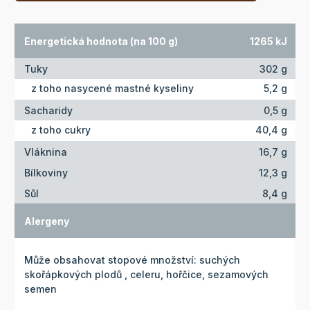
Energetická hodnota (na 100 g)
1265 kJ
Tuky
302 g
z toho nasycené mastné kyseliny
5,2 g
Sacharidy
0,5 g
z toho cukry
40,4 g
Vláknina
16,7 g
Bílkoviny
12,3 g
Sůl
8,4 g
Alergeny
Může obsahovat stopové množství: suchých
skořápkových plodů , celeru, hořčice, sezamových
semen