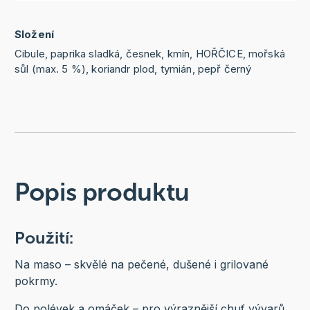
Složení
Cibule, paprika sladká, česnek, kmín, HOŘČICE, mořská
sůl (max. 5 %), koriandr plod, tymián, pepř černý
Popis produktu
Použití:
Na maso – skvělé na pečené, dušené i grilované
pokrmy.
Do polévek a omáček – pro výraznější chuť vývarů,