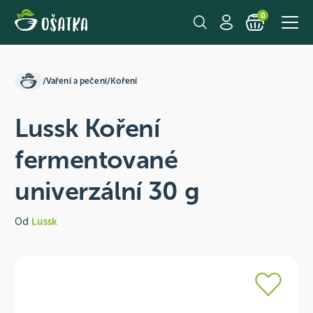
0
/
Vaření a pečení
/
Koření
Lussk Koření
fermentované
univerzální 30 g
Od
Lussk