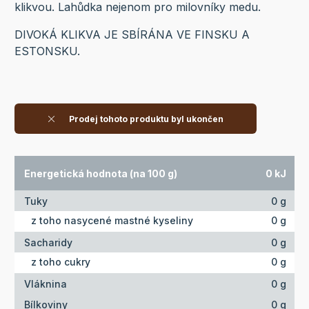
klikvou. Lahůdka nejenom pro milovníky medu.
DIVOKÁ KLIKVA JE SBÍRÁNA VE FINSKU A
ESTONSKU.
Prodej tohoto produktu byl ukončen
Energetická hodnota (na 100 g)
0 kJ
Tuky
0 g
z toho nasycené mastné kyseliny
0 g
Sacharidy
0 g
z toho cukry
0 g
Vláknina
0 g
Bílkoviny
0 g