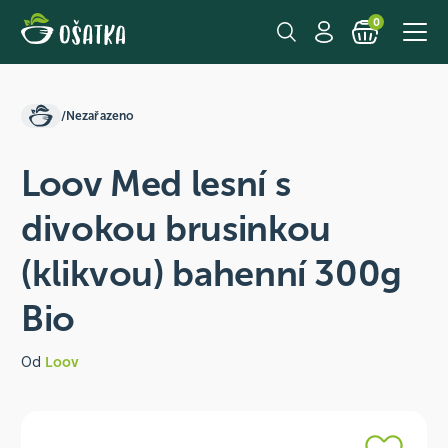
0
/
Nezařazeno
Loov Med lesní s
divokou brusinkou
(klikvou) bahenní 300g
Bio
Od
Loov