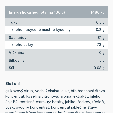
Energetická hodnota (na 100 g)
1480 kJ
Tuky
0.5 g
z toho nasycené mastné kyseliny
0.2 g
Sacharidy
81 g
z toho cukry
73 g
Vláknina
0 g
Bílkoviny
5 g
Sůl
0.08 g
Složení
glukózový sirup, voda, želatina, cukr, bílá hroznová šťáva
koncentrát, kyselina citronová, aroma, extrakt z bílého
čaje1%, rostlinné extrakty: batáty, jablko, ředkev, třešeň,
vosk, ovocný koncentrát: koncentrát jablečné šťávy,
meruňková šťáva koncentrát, hrušková šťáva koncentrát