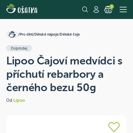
0
/
Pro děti
/
Dětské nápoje
/
Dětské čaje
Doprodej
Lipoo Čajoví medvídci s
příchutí rebarbory a
černého bezu 50g
Od
Lipoo