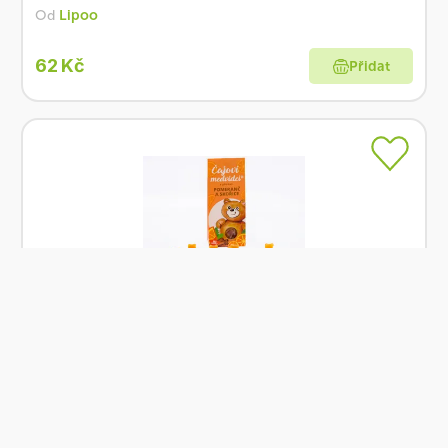
Od
Lipoo
62 Kč
Přidat
Skladem
Lipoo Čajoví medvídci s příchutí pomeranče a
skořice 50g
Od
Lipoo
62 Kč
Přidat