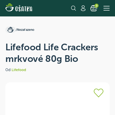
0
/
Nezařazeno
Lifefood Life Crackers
mrkvové 80g Bio
Od
Lifefood