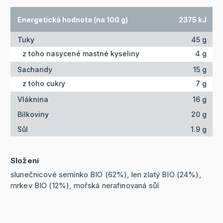
Energetická hodnota (na 100 g)
2375 kJ
Tuky
45 g
z toho nasycené mastné kyseliny
4 g
Sacharidy
15 g
z toho cukry
7 g
Vláknina
16 g
Bílkoviny
20 g
Sůl
1.9 g
Složení
slunečnicové semínko BIO (62%), len zlatý BIO (24%),
mrkev BIO (12%), mořská nerafinovaná sůl