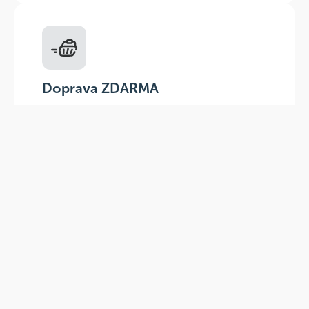
Doprava ZDARMA
Do výdejních míst a boxů nad 999 Kč,
doručení na adresu nad 1499 Kč.
Slevové akce
Tematické kampaně a kampaně s
dodavateli - pravidelně, každý měsíc.