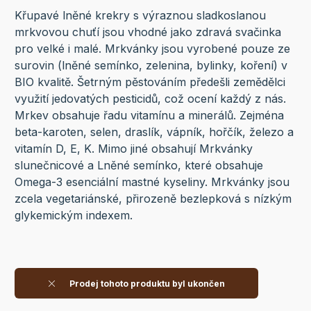
Křupavé lněné krekry s výraznou sladkoslanou
mrkvovou chuťí jsou vhodné jako zdravá svačinka
pro velké i malé. Mrkvánky jsou vyrobené pouze ze
surovin (lněné semínko, zelenina, bylinky, koření) v
BIO kvalitě. Šetrným pěstováním předešli zemědělci
využití jedovatých pesticidů, což ocení každý z nás.
Mrkev obsahuje řadu vitamínu a minerálů. Zejména
beta-karoten, selen, draslík, vápník, hořčík, železo a
vitamín D, E, K. Mimo jiné obsahují Mrkvánky
slunečnicové a Lněné semínko, které obsahuje
Omega-3 esenciální mastné kyseliny. Mrkvánky jsou
zcela vegetariánské, přirozeně bezlepková s nízkým
glykemickým indexem.
Prodej tohoto produktu byl ukončen