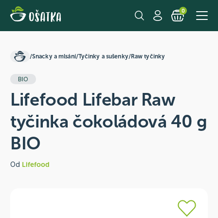
0
/
Snacky a mlsání
/
Tyčinky a sušenky
/
Raw tyčinky
BIO
Lifefood Lifebar Raw
tyčinka čokoládová 40 g
BIO
Od
Lifefood