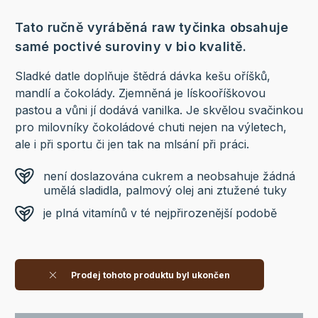
Tato ručně vyráběná raw tyčinka obsahuje
samé poctivé suroviny v bio kvalitě.
Sladké datle doplňuje štědrá dávka kešu oříšků,
mandlí a čokolády. Zjemněná je lískooříškovou
pastou a vůni jí dodává vanilka. Je skvělou svačinkou
pro milovníky čokoládové chuti nejen na výletech,
ale i při sportu či jen tak na mlsání při práci.
není doslazována cukrem a neobsahuje žádná
umělá sladidla, palmový olej ani ztužené tuky
je plná vitamínů v té nejpřirozenější podobě
Prodej tohoto produktu byl ukončen