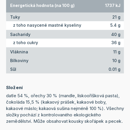
Energetická hodnota (na 100 g)
1737 kJ
Tuky
21 g
z toho nasycené mastné kyseliny
5.4 g
Sacharidy
40 g
z toho cukry
36 g
Vláknina
11 g
Bílkoviny
10 g
Sůl
0.01 g
Složení
datle 54 %, ořechy 30 % (mandle, lískooříšková pasta),
čokoláda 15,5 % (kakaový prášek, kakaové boby,
kakaové máslo; kakaová sušina nejméně 100 %). Všechny
složky pochází z kontrolovaného ekologického
zemědělství. Může obsahovat kousky skořápek a pecek.