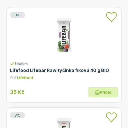
BIO
Skladem
Lifefood Lifebar Raw tyčinka fíková 40 g BIO
Od
Lifefood
35 Kč
Přidat
BIO