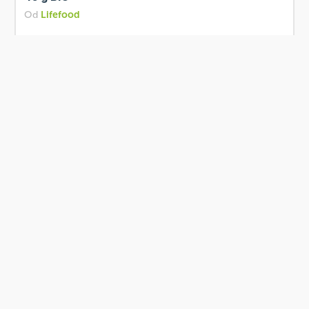
Od
Lifefood
35 Kč
Přidat
BIO
Skladem
Lifefood Tyčinka Lifebar Oat Snack banánová
40 g BIO
Od
Lifefood
35 Kč
Přidat