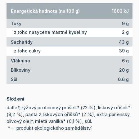
Energetická hodnota (na 100 g)
1603 kJ
Tuky
9 g
z toho nasycené mastné kyseliny
2 g
Sacharidy
43 g
z toho cukry
39 g
Vláknina
6 g
Bílkoviny
20 g
Sůl
0.6 g
Složení
datle*, rýžový proteinový prášek* (22 %), lískový oříšek*
(8,2 %), pasta z lískových oříšků* (2 %), extra panenský
olivový olej*, mletá vanilka* (0,1 %), sůl.
* = produkt ekologického zemědělství