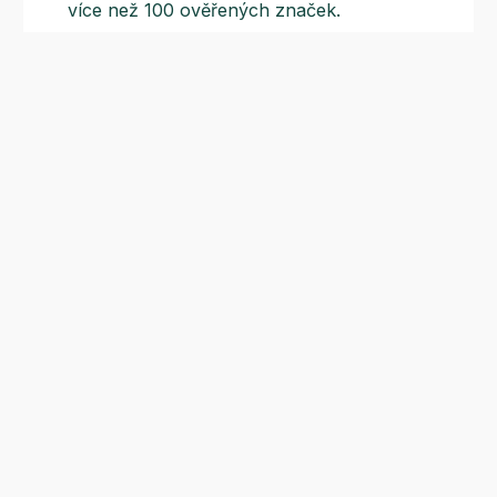
více než 100 ověřených značek.
Doprava ZDARMA
Do výdejních míst a boxů nad 999 Kč,
doručení na adresu nad 1499 Kč.
Slevové akce
Tematické kampaně a kampaně s