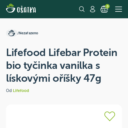
0
/
Nezařazeno
Lifefood Lifebar Protein
bio tyčinka vanilka s
lískovými oříšky 47g
Od
Lifefood