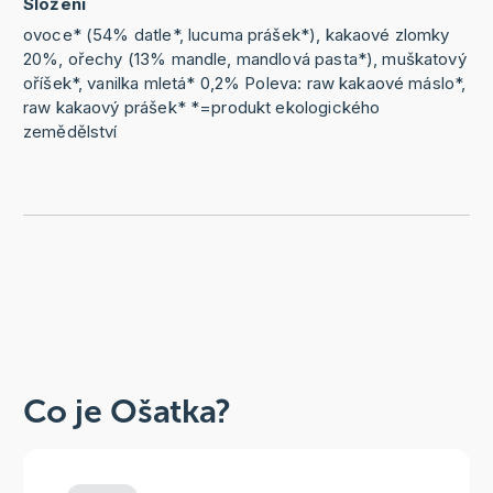
Složení
ovoce* (54% datle*, lucuma prášek*), kakaové zlomky
20%, ořechy (13% mandle, mandlová pasta*), muškatový
oříšek*, vanilka mletá* 0,2% Poleva: raw kakaové máslo*,
raw kakaový prášek* *=produkt ekologického
zemědělství
Co je Ošatka?