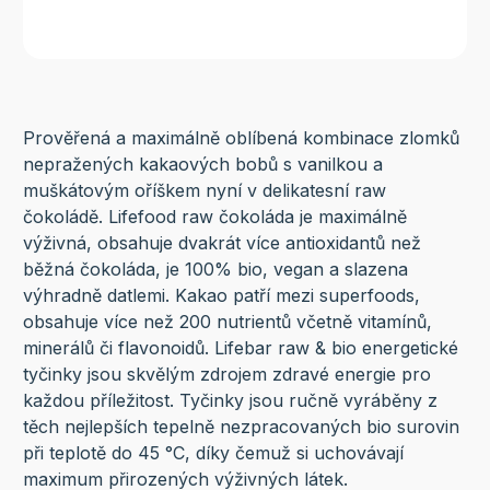
Prověřená a maximálně oblíbená kombinace zlomků
nepražených kakaových bobů s vanilkou a
muškátovým oříškem nyní v delikatesní raw
čokoládě. Lifefood raw čokoláda je maximálně
výživná, obsahuje dvakrát více antioxidantů než
běžná čokoláda, je 100% bio, vegan a slazena
výhradně datlemi. Kakao patří mezi superfoods,
obsahuje více než 200 nutrientů včetně vitamínů,
minerálů či flavonoidů. Lifebar raw & bio energetické
tyčinky jsou skvělým zdrojem zdravé energie pro
každou příležitost. Tyčinky jsou ručně vyráběny z
těch nejlepších tepelně nezpracovaných bio surovin
při teplotě do 45 °C, díky čemuž si uchovávají
maximum přirozených výživných látek.