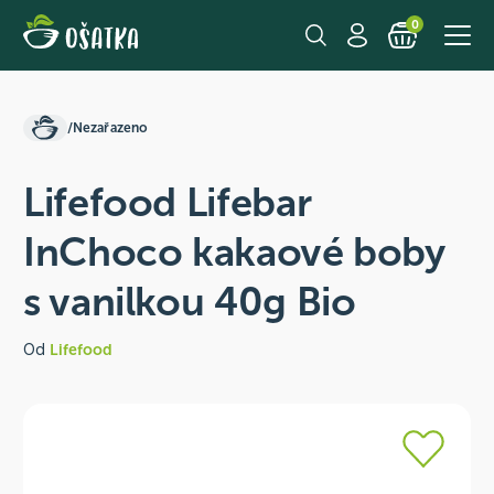
0
/
Nezařazeno
Lifefood Lifebar
InChoco kakaové boby
s vanilkou 40g Bio
Od
Lifefood