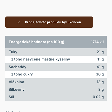
Prodej tohoto produktu byl ukončen
Energetická hodnota (na 100 g)
1714 kJ
Tuky
21 g
z toho nasycené mastné kyseliny
11 g
Sacharidy
41 g
z toho cukry
36 g
Vláknina
13 g
Bílkoviny
8 g
Sůl
0.02 g