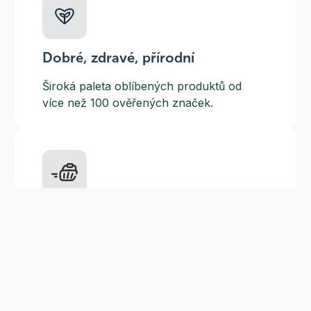
Dobré, zdravé, přírodní
Široká paleta oblíbených produktů od
více než 100 ověřených značek.
Doprava ZDARMA
Do výdejních míst a boxů nad 999 Kč,
doručení na adresu nad 1499 Kč.