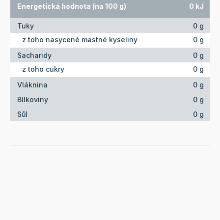
Energetická hodnota (na 100 g)
0 kJ
Tuky
0 g
z toho nasycené mastné kyseliny
0 g
Sacharidy
0 g
z toho cukry
0 g
Vláknina
0 g
Bílkoviny
0 g
Sůl
0 g