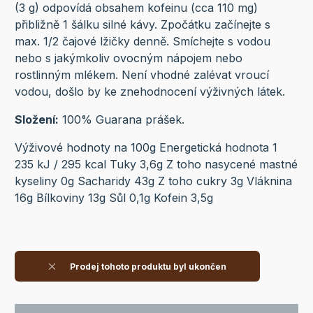
(3 g) odpovídá obsahem kofeinu (cca 110 mg)
přibližně 1 šálku silné kávy. Zpočátku začínejte s
max. 1/2 čajové lžičky denně. Smíchejte s vodou
nebo s jakýmkoliv ovocným nápojem nebo
rostlinným mlékem. Není vhodné zalévat vroucí
vodou, došlo by ke znehodnocení výživných látek.
Složení:
100% Guarana prášek.
Výživové hodnoty na 100g Energetická hodnota 1
235 kJ / 295 kcal Tuky 3,6g Z toho nasycené mastné
kyseliny 0g Sacharidy 43g Z toho cukry 3g Vláknina
16g Bílkoviny 13g Sůl 0,1g Kofein 3,5g
Prodej tohoto produktu byl ukončen