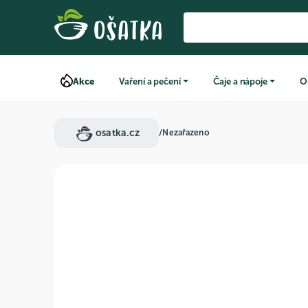
Akce
Vaření a pečení
Čaje a nápoje
O
osatka.cz
/
Nezařazeno