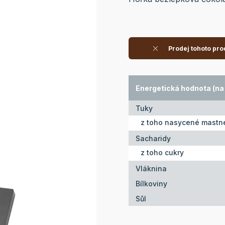
Prodej tohoto pro
Energetická hodnota (na 
Tuky
z toho nasycené mastné
Sacharidy
z toho cukry
Vláknina
Bílkoviny
Sůl