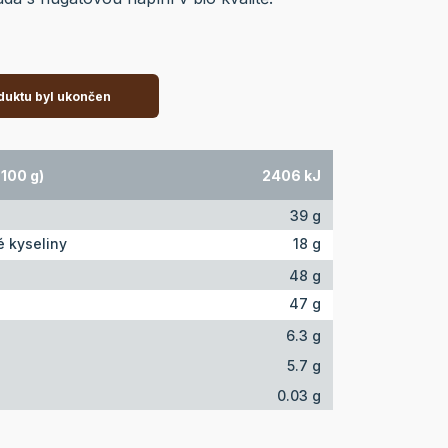
duktu byl ukončen
100 g)
2406 kJ
39 g
 kyseliny
18 g
48 g
47 g
6.3 g
5.7 g
0.03 g