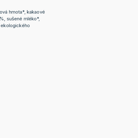
aová hmota*, kakaové
 %, sušené mléko*,
z ekologického