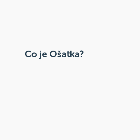
Co je Ošatka?
Dobré, zdravé, přírodní
Široká paleta oblíbených produktů od
více než 100 ověřených značek.