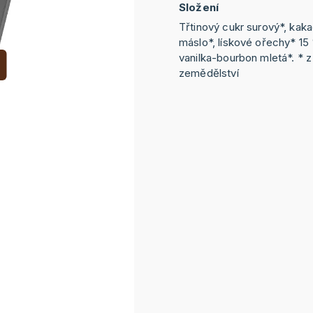
Složení
Třtinový cukr surový*, kak
máslo*, lískové ořechy* 15
vanilka-bourbon mletá*. * 
zemědělství