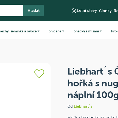
Letní slevy
Hledat
Články
R
řechy, semínka a ovoce
Snídaně
Snacky a mlsání
Pro 
Liebhart´s
hořká s nu
náplní 100g
Od
Liebhart´s
Hořká bezlepková čokolád