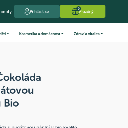
0
ecepty
Přihlásit se
Prázdný
děti
Kosmetika a domácnost
Zdraví a vitalita
 Čokoláda
gátovou
 Bio
a s nugátovou náplní v bio kvalitě.