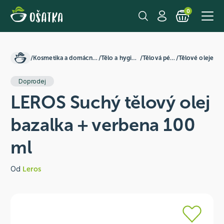
0
/
Kosmetika a domácnost
/
Tělo a hygiena
/
Tělová péče
/
Tělové oleje
Doprodej
LEROS Suchý tělový olej
bazalka + verbena 100
ml
Od
Leros