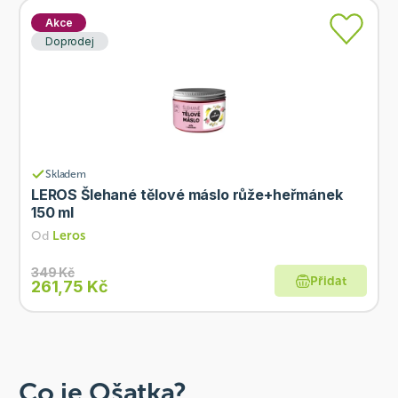
Akce
Doprodej
Skladem
LEROS Šlehané tělové máslo růže+heřmánek
150 ml
Od
Leros
349 Kč
Přidat
261,75 Kč
Co je Ošatka?