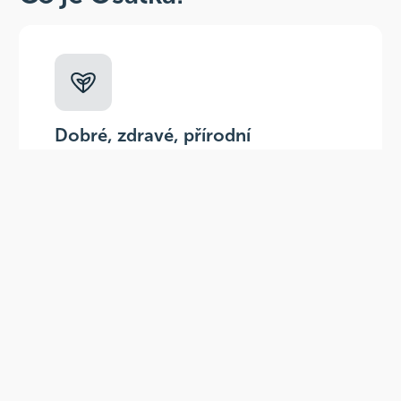
Dobré, zdravé, přírodní
Široká paleta oblíbených produktů od
více než 100 ověřených značek.
Doprava ZDARMA
Do výdejních míst a boxů nad 999 Kč,
doručení na adresu nad 1499 Kč.