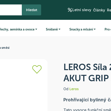
Letní slevy
Hledat
Články
R
řechy, semínka a ovoce
Snídaně
Snacky a mlsání
Pro 
a směsi
LEROS Síla 
AKUT GRIP 
Od
Leros
Prohřívající bylinný č
Tato vysoce funkční směs