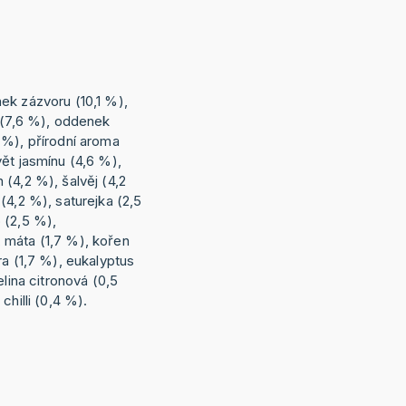
ek zázvoru (10,1 %),
k (7,6 %), oddenek
 %), přírodní aroma
ět jasmínu (4,6 %),
(4,2 %), šalvěj (4,2
(4,2 %), saturejka (2,5
 (2,5 %),
 máta (1,7 %), kořen
ra (1,7 %), eukalyptus
elina citronová (0,5
chilli (0,4 %).