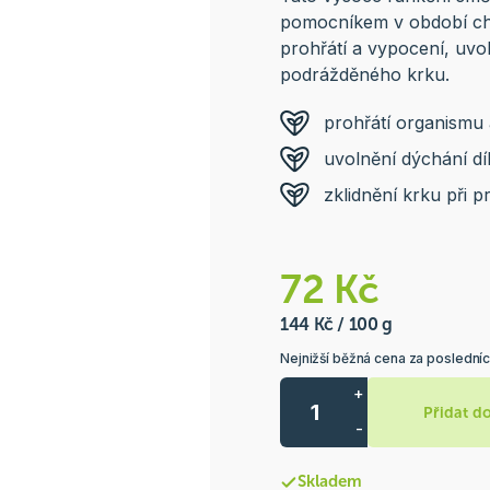
pomocníkem v období chla
prohřátí a vypocení, uvo
podrážděného krku.
prohřátí organismu
uvolnění dýchání d
zklidnění krku při 
72 Kč
144 Kč / 100 g
Nejnižší běžná cena za posledníc
+
Přidat d
-
Skladem