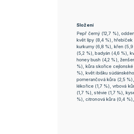
Složení
Pepř černý (12,7 %), odden
květ lípy (8,4 %), hřebíče
kurkumy (6,8 %), křen (5,9
(5,2 %), badyán (4,6 %), kv
honey bush (4,2 %), ženšen 
%), kůra skořice cejlonské 
%), květ ibišku súdánského
pomerančová kůra (2,5 %),
lékořice (1,7 %), vrbová ků
(1,7 %), stévie (1,7 %), kys
%), citronová kůra (0,4 %), 