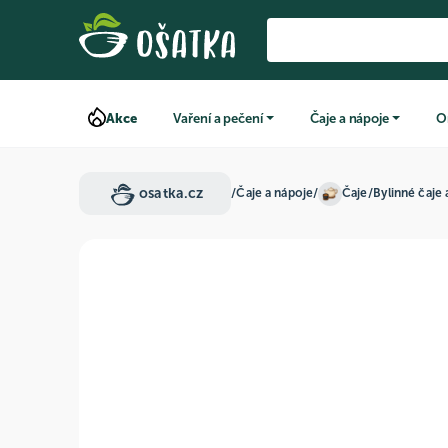
Akce
Vaření a pečení
Čaje a nápoje
O
osatka.cz
/
Čaje a nápoje
/
Čaje
/
Bylinné čaje 