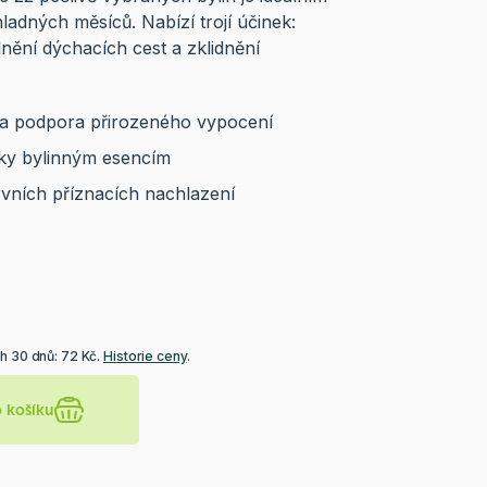
dných měsíců. Nabízí trojí účinek:
lnění dýchacích cest a zklidnění
 a podpora přirozeného vypocení
íky bylinným esencím
prvních příznacích nachlazení
h 30 dnů: 72 Kč.
Historie ceny
.
o košíku