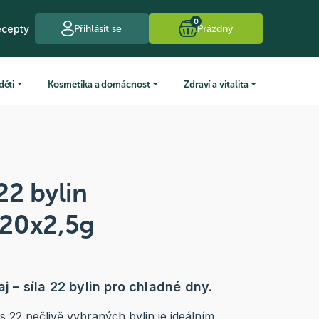
0
ecepty
Přihlásit se
Prázdný
děti
Kosmetika a domácnost
Zdraví a vitalita
22 bylin
20x2,5g
aj – síla 22 bylin pro chladné dny.
 22 pečlivě vybraných bylin je ideálním