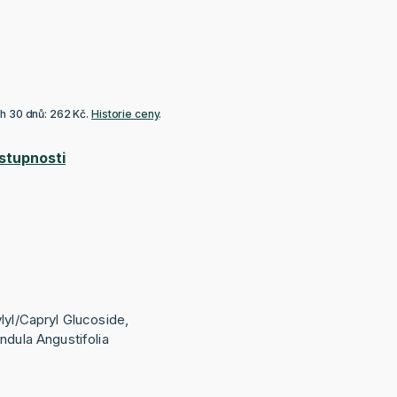
ch 30 dnů: 262 Kč.
Historie ceny
.
stupnosti
lyl/Capryl Glucoside,
ndula Angustifolia