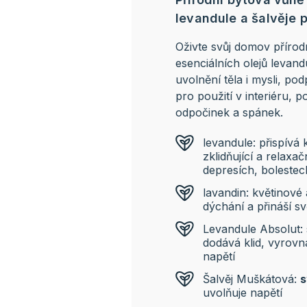
levandule a šalvěje p
Oživte svůj domov příro
esenciálních olejů levand
uvolnění těla i mysli, po
pro použití v interiéru, 
odpočinek a spánek.
levandule: přispívá
zklidňující a relaxa
depresích, bolestech
lavandin: květinov
dýchání a přináší s
Levandule Absolut: 
dodává klid, vyrovn
napětí
Šalvěj Muškátová:
s
uvolňuje napětí