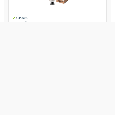
Skladem
LEROS Živel Oheň krém na ruce 30 ml
Od
Leros
150 Kč
Přidat