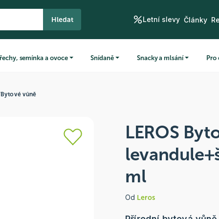
Letní slevy
Hledat
Články
R
řechy, semínka a ovoce
Snídaně
Snacky a mlsání
Pro 
/
Bytové vůně
LEROS Byto
levandule+š
ml
Od
Leros
Přírodní bytová vůně 