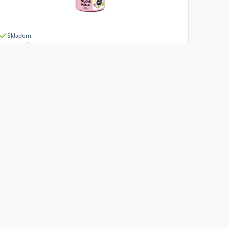
Skladem
LEROS Šlehané tělové máslo růže+heřmánek 150
ml
Od
Leros
349 Kč
Přidat
261,75 Kč