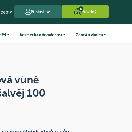
0
ecepty
Přihlásit se
Prázdný
děti
Kosmetika a domácnost
Zdraví a vitalita
vá vůně
alvěj 100
z esenciálních olejů s vůní