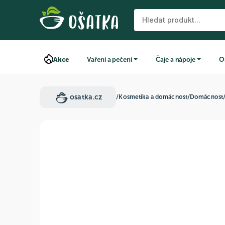
Akce
Vaření a pečení
Čaje a nápoje
O
osatka.cz
/
Kosmetika a domácnost
/
Domácnost