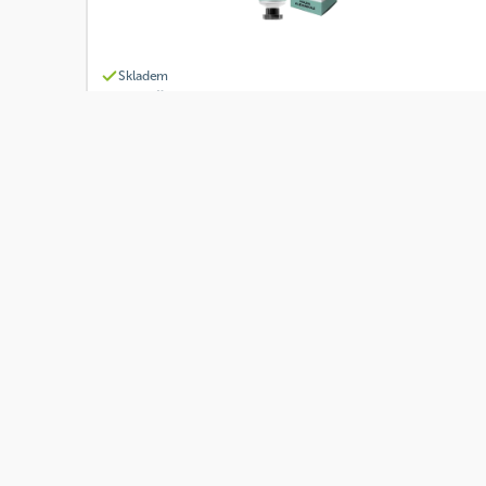
Skladem
LEROS Živel Voda krém na ruce 30 ml
Od
Leros
130 Kč
Přidat
Co je Ošatka?