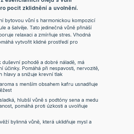
ro pocit zklidnění a uvolnění.
dní bytovou vůní s harmonickou kompozicí
ule a šalvěje. Tato jedinečná vůně přináší
dporuje relaxaci a zmírňuje stres. Vhodná
pomáhá vytvořit klidné prostředí pro
 k duševní pohodě a dobré náladě, má
ční účinky. Pomáhá při nespavosti, nervozitě,
 hlavy a snižuje krevní tlak
é aroma s menším obsahem kafru usnadňuje
věžest
sladká, hlubší vůně s podtóny sena a medu
anost, pomáhá proti úzkosti a uvolňuje
věží bylinná vůně, která uklidňuje mysl a