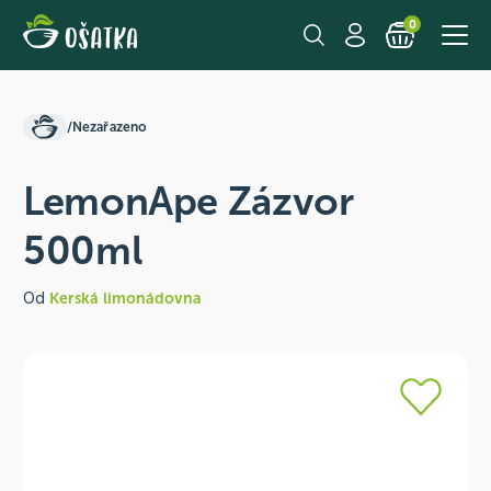
0
/
Nezařazeno
LemonApe Zázvor
500ml
Od
Kerská limonádovna