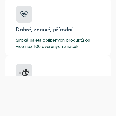
Dobré, zdravé, přírodní
Široká paleta oblíbených produktů od
více než 100 ověřených značek.
Doprava ZDARMA
Do výdejních míst a boxů nad 999 Kč,
doručení na adresu nad 1499 Kč.