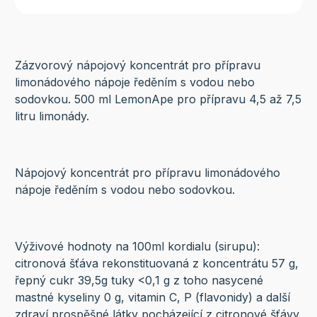
Zázvorový nápojový koncentrát pro přípravu
limonádového nápoje ředěním s vodou nebo
sodovkou. 500 ml LemonApe pro přípravu 4,5 až 7,5
litru limonády.
Nápojový koncentrát pro přípravu limonádového
nápoje ředěním s vodou nebo sodovkou.
Výživové hodnoty na 100ml kordialu (sirupu):
citronová šťáva rekonstituovaná z koncentrátu 57 g,
řepný cukr 39,5g tuky <0,1 g z toho nasycené
mastné kyseliny 0 g, vitamin C, P (flavonidy) a další
zdraví prospěšné látky pocházející z citronové šťávy.