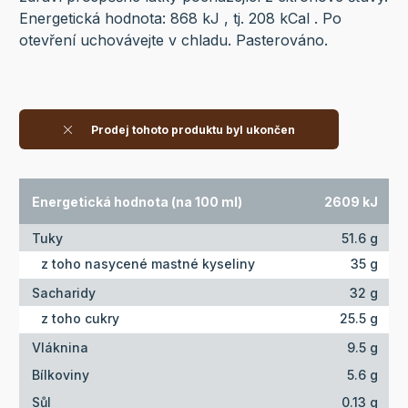
Energetická hodnota: 868 kJ , tj. 208 kCal . Po
otevření uchovávejte v chladu. Pasterováno.
Prodej tohoto produktu byl ukončen
Energetická hodnota (na 100 ml)
2609 kJ
Tuky
51.6 g
z toho nasycené mastné kyseliny
35 g
Sacharidy
32 g
z toho cukry
25.5 g
Vláknina
9.5 g
Bílkoviny
5.6 g
Sůl
0.13 g