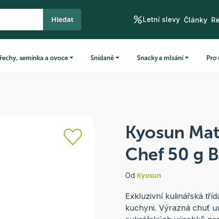
Letní slevy
Hledat
Články
R
řechy, semínka a ovoce
Snídaně
Snacky a mlsání
Pro 
Kyosun Mat
Chef 50 g 
Od
Kyosun
Exkluzivní kulinářská tř
kuchyni. Výrazná chuť u