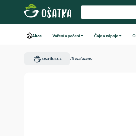
Akce
Vaření a pečení
Čaje a nápoje
O
osatka.cz
/
Nezařazeno