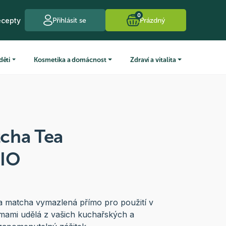
0
ecepty
Přihlásit se
Prázdný
děti
Kosmetika a domácnost
Zdraví a vitalita
cha Tea
BIO
ída matcha vymazlená přímo pro použití v
mami udělá z vašich kuchařských a