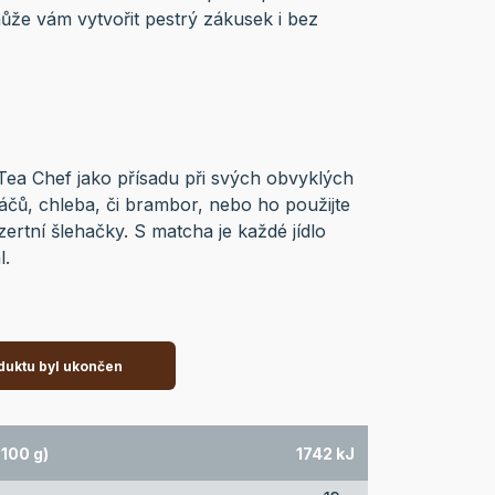
že vám vytvořit pestrý zákusek i bez
ea Chef jako přísadu při svých obvyklých
láčů, chleba, či brambor, nebo ho použijte
ertní šlehačky. S matcha je každé jídlo
l.
duktu byl ukončen
100 g)
1742 kJ