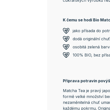
cukrářských výrobků nez
K čemu se hodí Bio Mat
jako přísada do potr
dodá originální chu
osobitá zelená barv
100% BIO, bez přís
Příprava potravin pový
Matcha Tea je pravý japo
formě velké množství ben
nezaměnitelná chuť umam
každému pokrmu. Originá