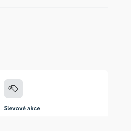
Slevové akce
Tematické kampaně a kampaně s
dodavateli - pravidelně, každý měsíc.