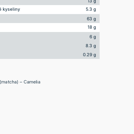
13 g
 kyseliny
5.3 g
63 g
18 g
6 g
8.3 g
0.29 g
 (matcha) – Camelia