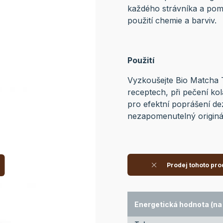
každého strávníka a pomů
použití chemie a barviv.
Použití
Vyzkoušejte Bio Matcha T
receptech, při pečení ko
pro efektní poprášení dez
nezapomenutelný originá
Prodej tohoto pro
Energetická hodnota (na 