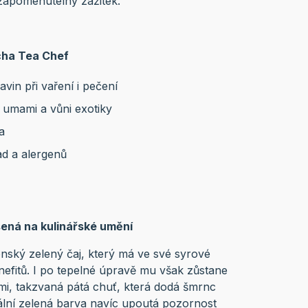
apomenutelný zážitek.
cha Tea Chef
avin při vaření i pečení
ť umami a vůni exotiky
a
ad a alergenů
šená na kulinářské umění
nský zelený čaj, který má ve své syrové
efitů. I po tepelné úpravě mu však zůstane
i, takzvaná pátá chuť, která dodá šmrnc
lní zelená barva navíc upoutá pozornost