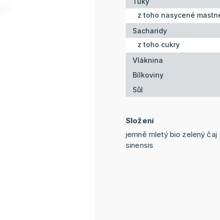
Tuky
z toho nasycené mastné
Sacharidy
z toho cukry
Vláknina
Bílkoviny
Sůl
Složení
jemně mletý bio zelený čaj
sinensis