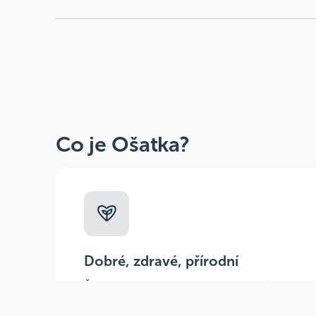
Co je Ošatka?
Dobré, zdravé, přírodní
Široká paleta oblíbených produktů od
více než 100 ověřených značek.