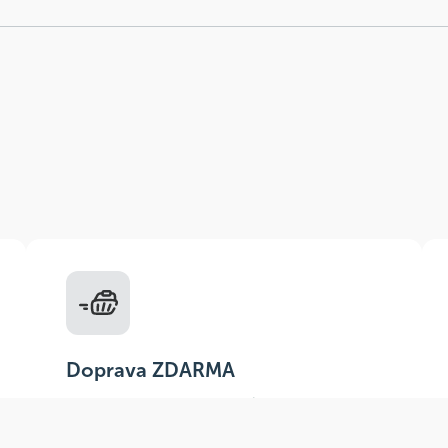
Doprava ZDARMA
Do výdejních míst a boxů nad 999 Kč,
doručení na adresu nad 1499 Kč.