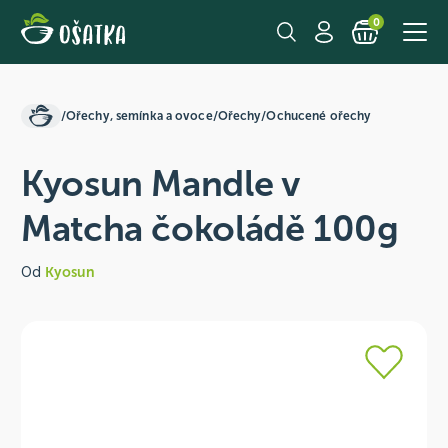
0
/
Ořechy, semínka a ovoce
/
Ořechy
/
Ochucené ořechy
Kyosun Mandle v
Matcha čokoládě 100g
Od
Kyosun