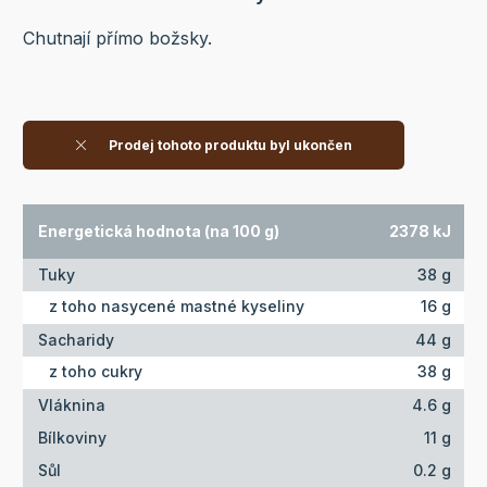
Chutnají přímo božsky.
Prodej tohoto produktu byl ukončen
Energetická hodnota (na 100 g)
2378 kJ
Tuky
38 g
z toho nasycené mastné kyseliny
16 g
Sacharidy
44 g
z toho cukry
38 g
Vláknina
4.6 g
Bílkoviny
11 g
Sůl
0.2 g