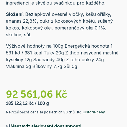
ingrediencí je skvělou svačinkou pro každého.
Složení:
Bezlepkové ovesné vločky, kešu oříšky,
ananas 22,8%, cukr z kokosových kbětů, sušený
kokos, kokosový olej, pomerančový olej 0,1%,
skořice, sůl.
Výživové hodnoty na 100g Energetická hodnota 1
591 kJ / 381 kcal Tuky 20g Z thoo nasycené mastné
kyseliny 12g Sacharidy 40g Z toho cukry 24g
Vláknina 5g Bílkoviny 7,7g Sůl 0g
92 561,06 Kč
185 122,12 Kč / 100 g
Nejnižší běžná cena za posledních 30 dnů: Kč.
Historie ceny
.
Nastavit sledování dostupnosti