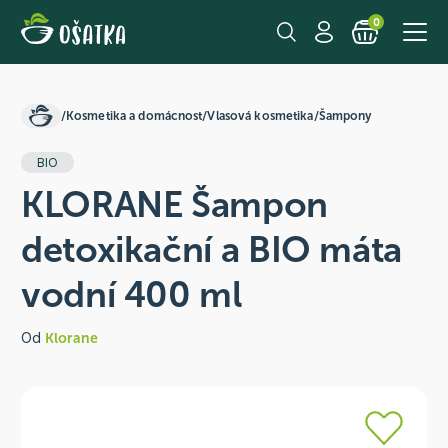
0
/
Kosmetika a domácnost
/
Vlasová kosmetika
/
Šampony
BIO
KLORANE Šampon
detoxikační a BIO máta
vodní 400 ml
Od
Klorane