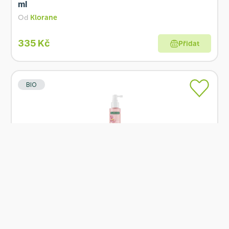
ml
Od
Klorane
335 Kč
Přidat
BIO
Skladem
KLORANE Zklidňující sérum s BIO pivoňkou 100
ml
Od
Klorane