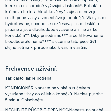
které má mimořádně vyživujcí vlastnosti*. Bohatá a
krémová textura hloubkově vyživuje a obnovuje i
roztřepené vlasy a zanechává je odolnější. Vlasy jsou
hydratované, snadno se rozčesávají, jsou lesklé a
pružné a jsou dlouhodobě vyživené a silné až ke
konečkům**. Díky přírodnímu*** a certifikovanému
bioodbouratelnému**** složení je tato péče 3v1
stejně šetrná k přírodě jako k vašim vlasům.
Frekvence užívání:
Tak často, jak je potřeba
KONDICIONÉR:
Naneste na vlhké a ručníkem
vysušené vlasy do délek a konečků. Nechte působit
5 minut. Opláchněte.
NECHEJTE PŮSOBIT PŘES NOC:
Naneste na suché