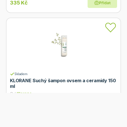
335 Kč
Přidat
Skladem
KLORANE Suchý šampon ovsem a ceramidy 150
ml
Od
Klorane
335 Kč
Přidat