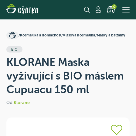
0
/
Kosmetika a domácnost
/
Vlasová kosmetika
/
Masky a balzámy
BIO
KLORANE Maska
vyživující s BIO máslem
Cupuacu 150 ml
Od
Klorane