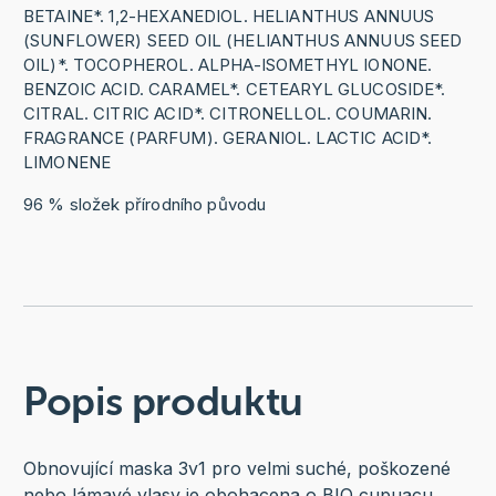
BETAINE*. 1,2-HEXANEDIOL. HELIANTHUS ANNUUS
(SUNFLOWER) SEED OIL (HELIANTHUS ANNUUS SEED
OIL)*. TOCOPHEROL. ALPHA-ISOMETHYL IONONE.
BENZOIC ACID. CARAMEL*. CETEARYL GLUCOSIDE*.
CITRAL. CITRIC ACID*. CITRONELLOL. COUMARIN.
FRAGRANCE (PARFUM). GERANIOL. LACTIC ACID*.
LIMONENE
96 % složek přírodního původu
Popis produktu
Obnovující maska 3v1 pro velmi suché, poškozené
nebo lámavé vlasy je obohacena o BIO cupuacu,