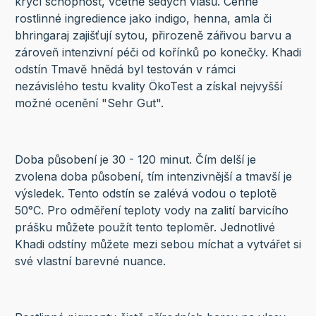
krycí schopnost, včetně šedých vlasů. Cenné
rostlinné ingredience jako indigo, henna, amla či
bhringaraj zajišťují sytou, přirozeně zářivou barvu a
zároveň intenzivní péči od kořínků po konečky. Khadi
odstín Tmavě hnědá byl testován v rámci
nezávislého testu kvality ÖkoTest a získal nejvyšší
možné ocenění "Sehr Gut".
Doba působení je 30 - 120 minut. Čím delší je
zvolena doba působení, tím intenzivnější a tmavší je
výsledek. Tento odstín se zalévá vodou o teplotě
50°C. Pro odměření teploty vody na zalití barvicího
prášku můžete použít tento teploměr. Jednotlivé
Khadi odstíny můžete mezi sebou míchat a vytvářet si
své vlastní barevné nuance.