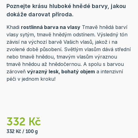
Poznejte krásu hluboké hnědé barvy, jakou
dokáže darovat příroda.
Khadi
rostlinná barva na vlasy
Tmavě hnědá barví
vlasy sytým, tmavě hnědým odstínem. Výsledný tón
závisí na výchozí barvě Vašich vlasů, jakož i na
zvolené době působení. Světlým vlasům dává střední
nebo tmavě hnědou, tmavým vlasům výraznou
tmavě hnědou až hnědočernou. A spolu s barvou
zároveň
výrazný lesk, bohatý objem
a intenzivní
péči v jednom kroku!
332 Kč
332 Kč / 100 g