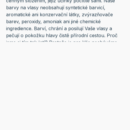
cenným složením, jejíž účinky pocítíte sami. Naše
barvy na vlasy neobsahují syntetické barvicí,
aromatické ani konzervační látky, zvýrazňovače
barev, peroxidy, amoniak ani jiné chemické
ingredience. Barví, chrání a posilují Vaše vlasy a
pečují o pokožku hlavy čistě přírodní cestou. Proč
jsme si tím tak jistí? Protože je pro Vás necháváme
pravidelně testovat v nezávislých a kvalifikovaných
laboratořích. Rostlinné barvy na vlasy Khadi jsou
certifikovány německým spolkovým svazem
průmyslových a obchodních podniků (BDIH) podle
mezinárodního standardu COSMOS AISBL a jsou
nositeli renomované certifikace BDIH - Kontrolovaná
přírodní kosmetika.
Doporučení: každý vlas je jiný. Tak jak všichni jsme
jiní, tak i struktura a pigmentace vlasu je individuální.
Individuální výsledky se tedy mohou v případě