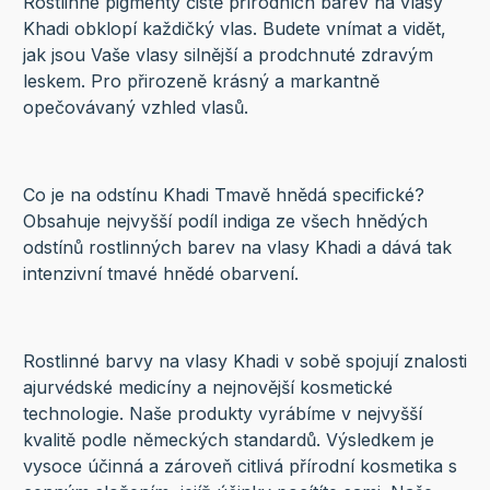
Rostlinné pigmenty čistě přírodních barev na vlasy
Khadi obklopí každičký vlas. Budete vnímat a vidět,
jak jsou Vaše vlasy silnější a prodchnuté zdravým
leskem. Pro přirozeně krásný a markantně
opečovávaný vzhled vlasů.
Co je na odstínu Khadi Tmavě hnědá specifické?
Obsahuje nejvyšší podíl indiga ze všech hnědých
odstínů rostlinných barev na vlasy Khadi a dává tak
intenzivní tmavé hnědé obarvení.
Rostlinné barvy na vlasy Khadi v sobě spojují znalosti
ajurvédské medicíny a nejnovější kosmetické
technologie. Naše produkty vyrábíme v nejvyšší
kvalitě podle německých standardů. Výsledkem je
vysoce účinná a zároveň citlivá přírodní kosmetika s