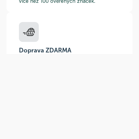
více než 100 ověřených značek.
Doprava ZDARMA
Do výdejních míst a boxů nad 999 Kč,
doručení na adresu nad 1499 Kč.
Slevové akce
Tematické kampaně a kampaně s