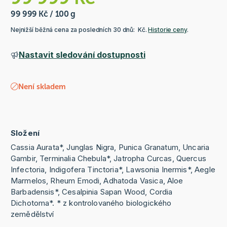
99 999 Kč / 100 g
Nejnižší běžná cena za posledních 30 dnů: Kč.
Historie ceny
.
Nastavit sledování dostupnosti
Není skladem
Složení
Cassia Aurata*, Junglas Nigra, Punica Granatum, Uncaria
Gambir, Terminalia Chebula*, Jatropha Curcas, Quercus
Infectoria, Indigofera Tinctoria*, Lawsonia Inermis*, Aegle
Marmelos, Rheum Emodi, Adhatoda Vasica, Aloe
Barbadensis*, Cesalpinia Sapan Wood, Cordia
Dichotoma*. * z kontrolovaného biologického
zemědělství