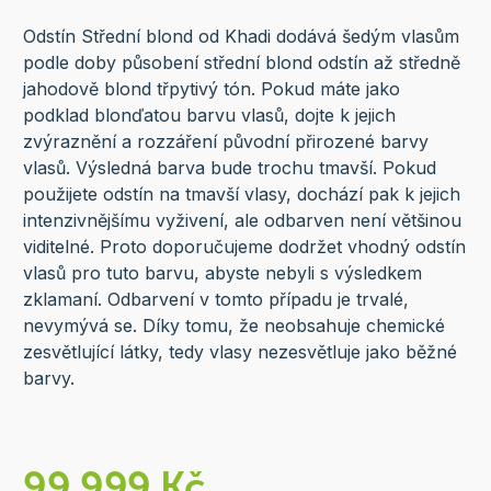
Odstín Střední blond od Khadi dodává šedým vlasům
podle doby působení střední blond odstín až středně
jahodově blond třpytivý tón. Pokud máte jako
podklad blonďatou barvu vlasů, dojte k jejich
zvýraznění a rozzáření původní přirozené barvy
vlasů. Výsledná barva bude trochu tmavší. Pokud
použijete odstín na tmavší vlasy, dochází pak k jejich
intenzivnějšímu vyživení, ale odbarven není většinou
viditelné. Proto doporučujeme dodržet vhodný odstín
vlasů pro tuto barvu, abyste nebyli s výsledkem
zklamaní. Odbarvení v tomto případu je trvalé,
nevymývá se. Díky tomu, že neobsahuje chemické
zesvětlující látky, tedy vlasy nezesvětluje jako běžné
barvy.
99 999 Kč