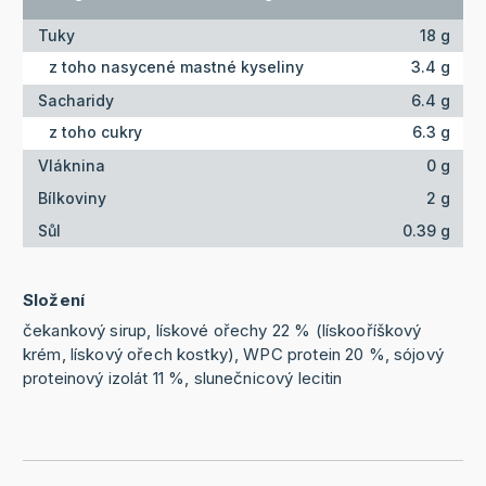
Tuky
18 g
z toho nasycené mastné kyseliny
3.4 g
Sacharidy
6.4 g
z toho cukry
6.3 g
Vláknina
0 g
Bílkoviny
2 g
Sůl
0.39 g
Složení
čekankový sirup, lískové ořechy 22 % (lískooříškový
krém, lískový ořech kostky), WPC protein 20 %, sójový
proteinový izolát 11 %, slunečnicový lecitin