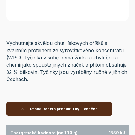
Vychutnejte skvělou chuť lískových oříšků s
kvalitním proteinem ze syrovátkového koncentrátu
(WPC). Tyčinka v sobě nemá žádnou zbytečnou
chemii jako spousta jiných značek a přitom obsahuje
32 % bílkovin. Tyčinky jsou vyráběny ručně v jižních
Čechách.
Prodej tohoto produktu byl ukončen
Energetická hodnota (na 100 g)
1559 kJ