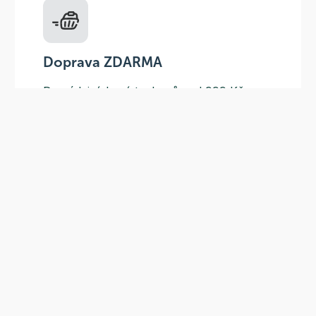
Doprava ZDARMA
Do výdejních míst a boxů nad 999 Kč,
doručení na adresu nad 1499 Kč.
Slevové akce
Tematické kampaně a kampaně s
dodavateli - pravidelně, každý měsíc.