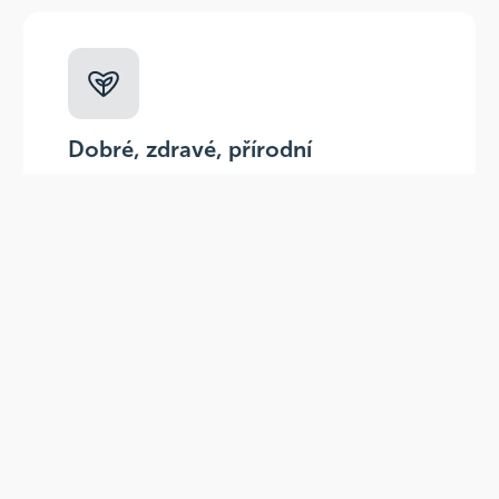
Dobré, zdravé, přírodní
Široká paleta oblíbených produktů od
více než 100 ověřených značek.
Doprava ZDARMA
Do výdejních míst a boxů nad 999 Kč,
doručení na adresu nad 1499 Kč.