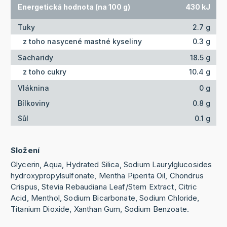
Energetická hodnota (na 100 g)
430 kJ
Tuky
2.7 g
z toho nasycené mastné kyseliny
0.3 g
Sacharidy
18.5 g
z toho cukry
10.4 g
Vláknina
0 g
Bílkoviny
0.8 g
Sůl
0.1 g
Složení
Glycerin, Aqua, Hydrated Silica, Sodium Laurylglucosides
hydroxypropylsulfonate, Mentha Piperita Oil, Chondrus
Crispus, Stevia Rebaudiana Leaf/Stem Extract, Citric
Acid, Menthol, Sodium Bicarbonate, Sodium Chloride,
Titanium Dioxide, Xanthan Gum, Sodium Benzoate.