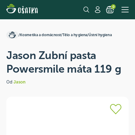
0
/
Kosmetika a domácnost
/
Tělo a hygiena
/
Ústní hygiena
Jason Zubní pasta
Powersmile máta 119 g
Od
Jason