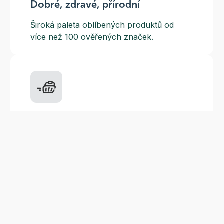
Dobré, zdravé, přírodní
Široká paleta oblíbených produktů od
více než 100 ověřených značek.
Doprava ZDARMA
Do výdejních míst a boxů nad 999 Kč,
doručení na adresu nad 1499 Kč.