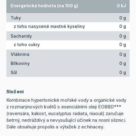
Energetická hodnota (na 100 g)
0 kJ
Tuky
0 g
z toho nasycené mastné kyseliny
0 g
Sacharidy
0 g
z toho cukry
0 g
Vláknina
0 g
Bílkoviny
0 g
Sůl
0 g
Složení
Kombinace hypertonické mořské vody a organické vody
z rozmarýnových květů s esenciálními oleji EOBBD***
(ravensára, kakost, eucalyptus radiata, niaouli) zaručuje
šetrný, nedráždivý a nevysušující účinek na nosní sliznici.
Dále obsahuje propolis a výtažek z echinacey.