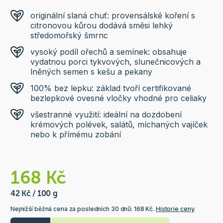
originální slaná chuť: provensálské koření s
citronovou kůrou dodává směsi lehký
středomořský šmrnc
vysoký podíl ořechů a semínek: obsahuje
vydatnou porci tykvových, slunečnicových a
lněných semen s kešu a pekany
100% bez lepku: základ tvoří certifikované
bezlepkové ovesné vločky vhodné pro celiaky
všestranné využití: ideální na dozdobení
krémových polévek, salátů, míchaných vajíček
nebo k přímému zobání
168 Kč
42 Kč / 100 g
Nejnižší běžná cena za posledních 30 dnů: 168 Kč.
Historie ceny
.