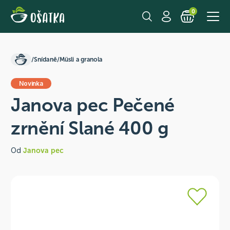
0
/
Snídaně
/
Müsli a granola
Novinka
Janova pec Pečené
zrnění Slané 400 g
Od
Janova pec