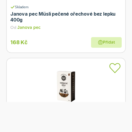
Skladem
Janova pec Müsli pečené ořechové bez lepku
400g
Od
Janova pec
168 Kč
Přidat
Skladem
Janova pec Müsli pečené semínkové bez lepku
400g