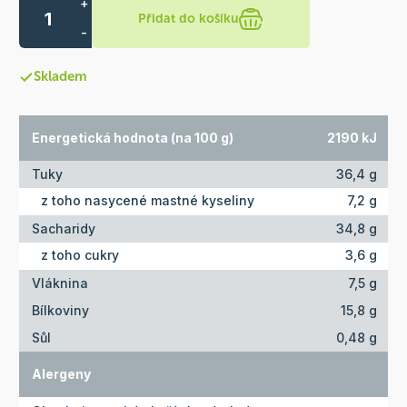
+
Přidat do košíku
-
Skladem
Energetická hodnota (na 100 g)
2190 kJ
Tuky
36,4 g
z toho nasycené mastné kyseliny
7,2 g
Sacharidy
34,8 g
z toho cukry
3,6 g
Vláknina
7,5 g
Bílkoviny
15,8 g
Sůl
0,48 g
Alergeny