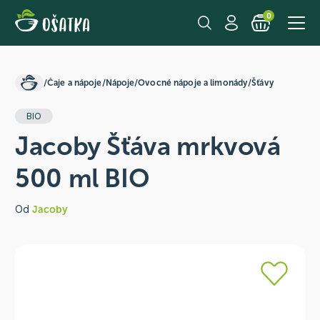
0
/
Čaje a nápoje
/
Nápoje
/
Ovocné nápoje a limonády
/
Šťávy
BIO
Jacoby Šťáva mrkvová
500 ml BIO
Od
Jacoby