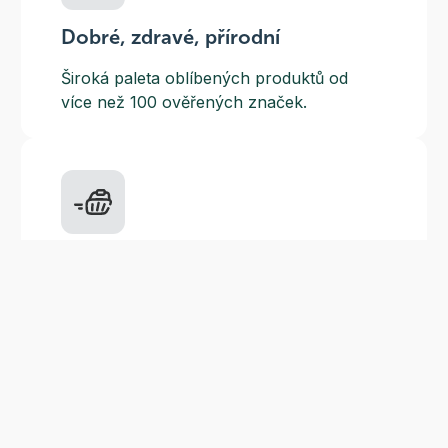
Dobré, zdravé, přírodní
Široká paleta oblíbených produktů od
více než 100 ověřených značek.
Doprava ZDARMA
Do výdejních míst a boxů nad 999 Kč,
doručení na adresu nad 1499 Kč.