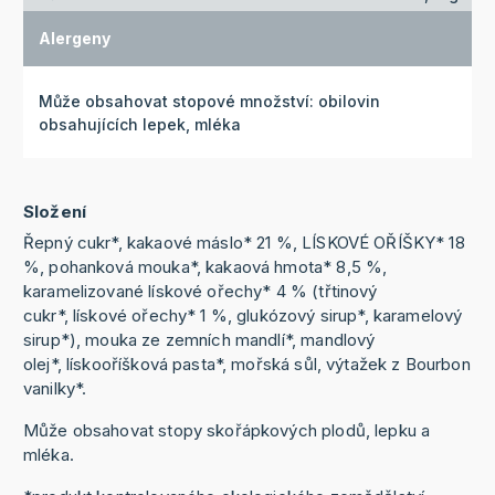
Alergeny
Může obsahovat stopové množství: obilovin
obsahujících lepek, mléka
Složení
Řepný cukr*, kakaové máslo* 21 %, LÍSKOVÉ OŘÍŠKY* 18
%, pohanková mouka*, kakaová hmota* 8,5 %,
karamelizované lískové ořechy* 4 % (třtinový
cukr*, lískové ořechy* 1 %, glukózový sirup*, karamelový
sirup*), mouka ze zemních mandlí*, mandlový
olej*, lískooříšková pasta*, mořská sůl, výtažek z Bourbon
vanilky*.
Může obsahovat stopy skořápkových plodů, lepku a
mléka.