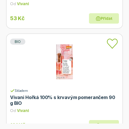
Od
Vivani
53 Kč
Přidat
BIO
Skladem
Vivani Hořká 100% s krvavým pomerančem 90
g BIO
Od
Vivani
121 Kč
Přidat