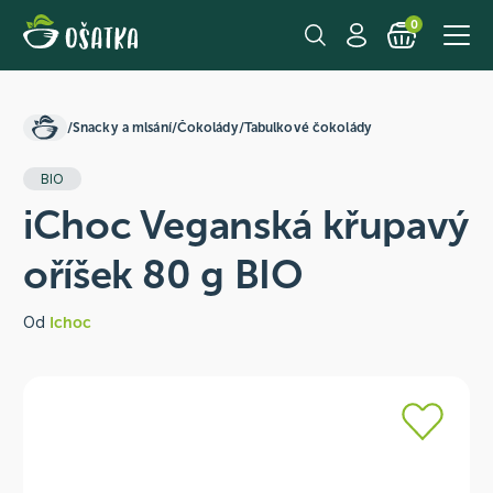
0
/
Snacky a mlsání
/
Čokolády
/
Tabulkové čokolády
BIO
iChoc Veganská křupavý
oříšek 80 g BIO
Od
Ichoc