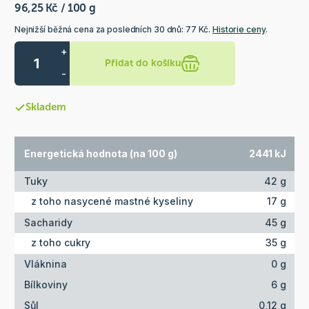
96,25 Kč / 100 g
Nejnižší běžná cena za posledních 30 dnů: 77 Kč.
Historie ceny
.
+
Přidat do košíku
-
Skladem
Energetická hodnota (na 100 g)
2441 kJ
Tuky
42 g
z toho nasycené mastné kyseliny
17 g
Sacharidy
45 g
z toho cukry
35 g
Vláknina
0 g
Bílkoviny
6 g
Sůl
0,12 g