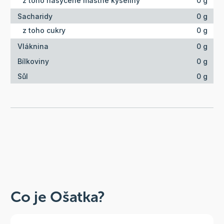
z toho nasycené mastné kyseliny
0 g
Sacharidy
0 g
z toho cukry
0 g
Vláknina
0 g
Bílkoviny
0 g
Sůl
0 g
Co je Ošatka?