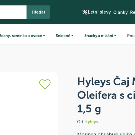
Letní slevy
Hledat
Články
R
řechy, semínka a ovoce
Snídaně
Snacky a mlsání
Pro 
Hyleys Čaj
Oleifera s 
1,5 g
Od
Hyleys
Moringa obsahuje velké m