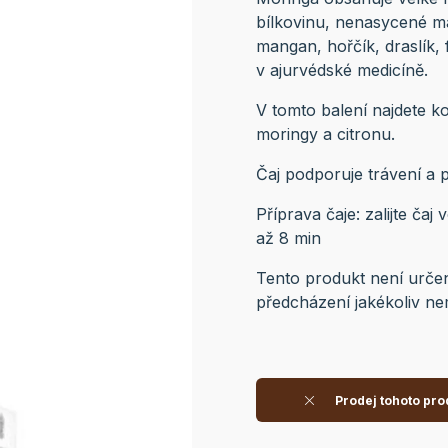
bílkovinu, nenasycené ma
mangan, hořčík, draslík, 
v ajurvédské medicíně.
V tomto balení najdete k
moringy a citronu.
Čaj podporuje trávení a po
Příprava čaje: zalijte ča
až 8 min
Tento produkt není urče
předcházení jakékoliv ne
Prodej tohoto pro