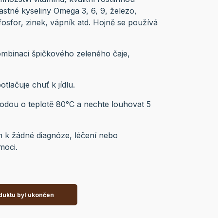
stné kyseliny Omega 3, 6, 9, železo,
fosfor, zinek, vápník atd. Hojně se používá
ombinaci špičkového zeleného čaje,
tlačuje chuť k jídlu.
j vodou o teplotě 80°C a nechte louhovat 5
n k žádné diagnóze, léčení nebo
moci.
duktu byl ukončen