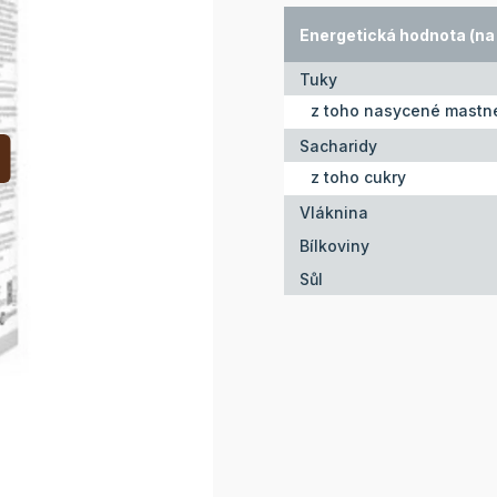
Energetická hodnota (na 
Tuky
z toho nasycené mastné
Sacharidy
z toho cukry
Vláknina
Bílkoviny
Sůl