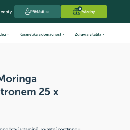
0
ecepty
Přihlásit se
Prázdný
děti
Kosmetika a domácnost
Zdraví a vitalita
 Moringa
citronem 25 x
nožství vitamínů, kvalitní rostlinnou