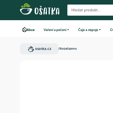
Akce
Vaření a pečení
Čaje a nápoje
O
osatka.cz
/
Nezařazeno