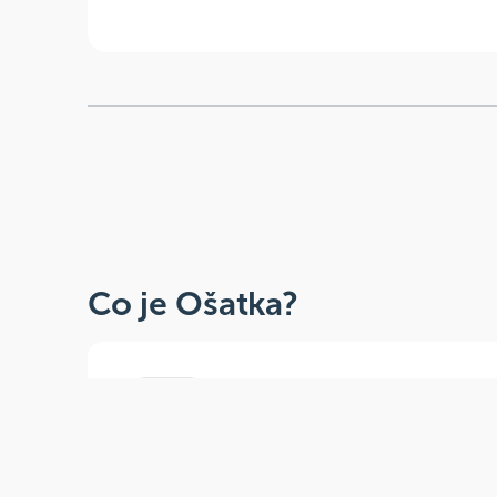
Co je Ošatka?
Dobré, zdravé, přírodní