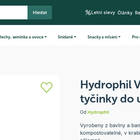
Letní slevy
Hledat
Články
R
řechy, semínka a ovoce
Snídaně
Snacky a mlsání
Pro 
Hydrophil 
tyčinky do u
Od
Hydrophil
Vyrobeny z bavlny a bam
kompostovatelné, v krabi