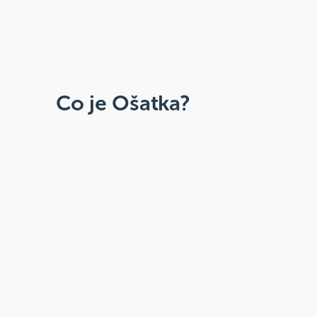
Co je Ošatka?
Dobré, zdravé, přírodní
Široká paleta oblíbených produktů od
více než 100 ověřených značek.