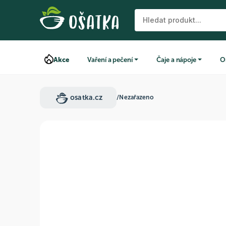
Akce
Vaření a pečení
Čaje a nápoje
O
osatka.cz
/
Nezařazeno