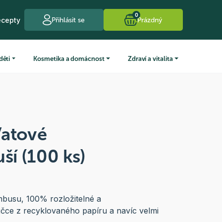
0
ecepty
Přihlásit se
Prázdný
děti
Kosmetika a domácnost
Zdraví a vitalita
Vatové
ší (100 ks)
busu, 100% rozložitelné a
čce z recyklovaného papíru a navíc velmi