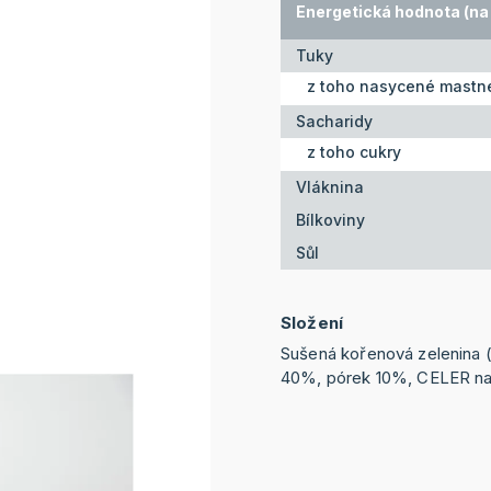
Energetická hodnota (na 
Tuky
z toho nasycené mastné
Sacharidy
z toho cukry
Vláknina
Bílkoviny
Sůl
Složení
Sušená kořenová zelenina 
40%, pórek 10%, CELER na