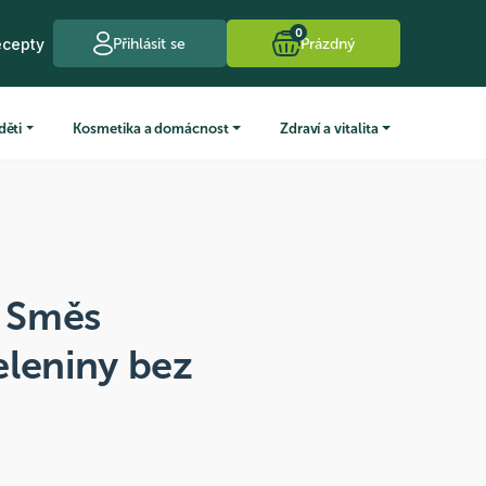
0
ecepty
Přihlásit se
Prázdný
děti
Kosmetika a domácnost
Zdraví a vitalita
 Směs
eleniny bez