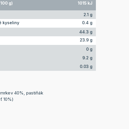
100 g)
1015 kJ
2.1 g
 kyseliny
0.4 g
44.3 g
23.9 g
0 g
9.2 g
0.03 g
(mrkev 40%, pastiňák
ť 10%)