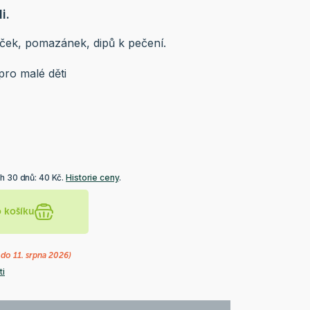
i.
ček, pomazánek, dipů k pečení.
pro malé děti
h 30 dnů: 40 Kč.
Historie ceny
.
o košíku
do 11. srpna 2026)
ti