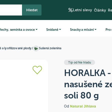
Letní slevy
Hledat
Články
R
řechy, semínka a ovoce
Snídaně
Snacky a mlsání
Pro 
 a lyofilizované plody
/
Sušená zelenina
Tip od Ne hladu
HORALKA -
nasušené z
soli 80 g
Od
Natural Jihlava