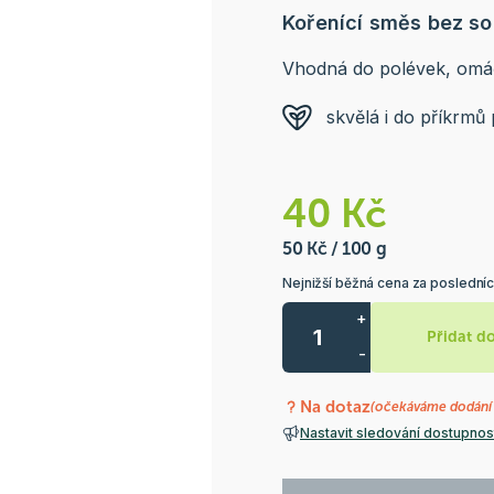
Kořenící směs bez sol
Vhodná do polévek, omá
skvělá i do příkrmů 
40 Kč
50 Kč / 100 g
Nejnižší běžná cena za posledníc
+
Přidat d
-
Na dotaz
(očekáváme dodání 
Nastavit sledování dostupnos