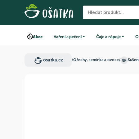
Akce
Vaření a pečení
Čaje a nápoje
O
osatka.cz
/
Ořechy, semínka a ovoce
/
Sušené