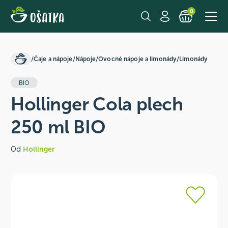
0
/
Čaje a nápoje
/
Nápoje
/
Ovocné nápoje a limonády
/
Limonády
BIO
Hollinger Cola plech
250 ml BIO
Od
Hollinger