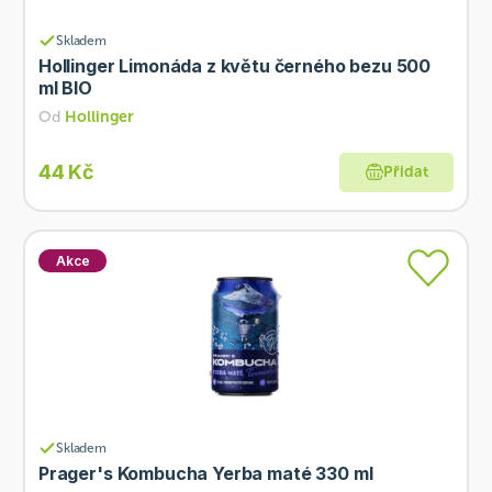
Skladem
Hollinger Limonáda z květu černého bezu 500
ml BIO
Od
Hollinger
44 Kč
Přidat
Akce
Skladem
Prager's Kombucha Yerba maté 330 ml