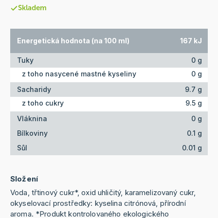
Skladem
Energetická hodnota (na 100 ml)
167 kJ
Tuky
0 g
z toho nasycené mastné kyseliny
0 g
Sacharidy
9.7 g
z toho cukry
9.5 g
Vláknina
0 g
Bílkoviny
0.1 g
Sůl
0.01 g
Složení
Voda, třtinový cukr*, oxid uhličitý, karamelizovaný cukr,
okyselovací prostředky: kyselina citrónová, přírodní
aroma. *Produkt kontrolovaného ekologického