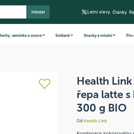
Letní slevy
Hledat
Články
R
řechy, semínka a ovoce
Snídaně
Snacky a mlsání
Pro 
Health Lin
řepa latte 
300 g BIO
Od
Health Link
Kombinace kokosového mlé