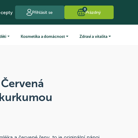
0
ecepty
Přihlásit se
Prázdný
děti
Kosmetika a domácnost
Zdraví a vitalita
k Červená
s kurkumou
ka a červené řepy, to je originální nápoj