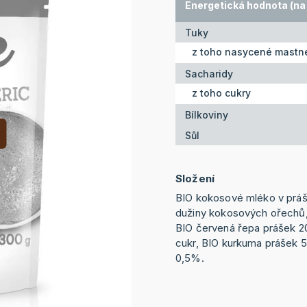
Energetická hodnota (na 
Tuky
z toho nasycené mastné
Sacharidy
z toho cukry
Bílkoviny
Sůl
Složení
BIO kokosové mléko v práš
dužiny kokosových ořechů, 
BIO červená řepa prášek 
cukr, BIO kurkuma prášek 
0,5%.