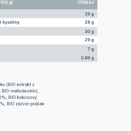
100 g)
1766 kJ
29 g
 kyseliny
28 g
30 g
29 g
7 g
0.89 g
ku (BIO extrakt z
BIO maltodextrin),
20%, BIO kokosový
5%, BIO zázvor prášek