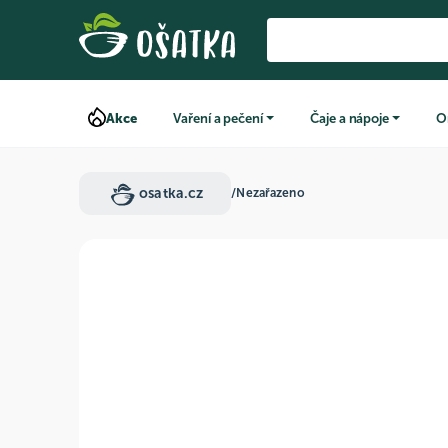
Akce
Vaření a pečení
Čaje a nápoje
O
osatka.cz
/
Nezařazeno