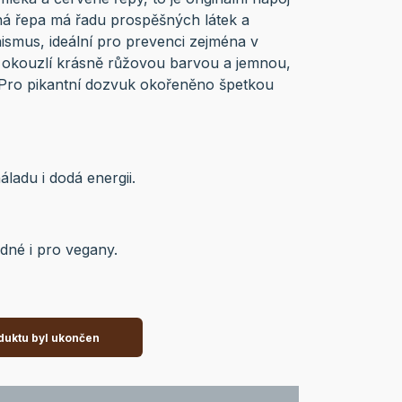
ná řepa má řadu prospěšných látek a
nismus, ideální pro prevenci zejména v
s okouzlí krásně růžovou barvou a jemnou,
. Pro pikantní dozvuk okořeněno špetkou
ladu i dodá energii.
dné i pro vegany.
duktu byl ukončen