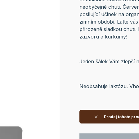
neobyčejné chuti. Červe
posilující účinek na orga
zimním období. Latte vá
přirozeně sladkou chutí
zázvoru a kurkumy!
Jeden šálek Vám zlepší ná
Neobsahuje laktózu. Vho
Prodej tohoto pro