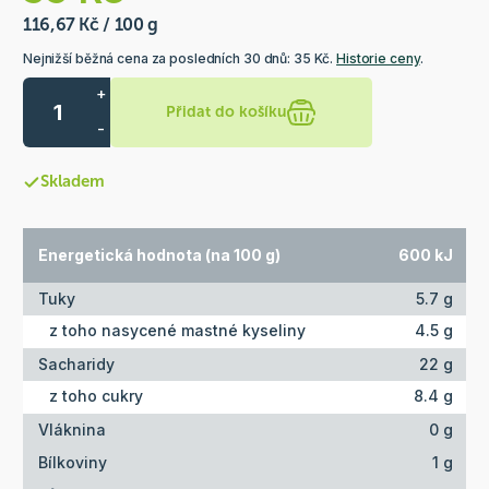
116,67 Kč / 100 g
Nejnižší běžná cena za posledních 30 dnů: 35 Kč.
Historie ceny
.
+
Přidat do košíku
-
Skladem
Energetická hodnota (na 100 g)
600 kJ
Tuky
5.7 g
z toho nasycené mastné kyseliny
4.5 g
Sacharidy
22 g
z toho cukry
8.4 g
Vláknina
0 g
Bílkoviny
1 g