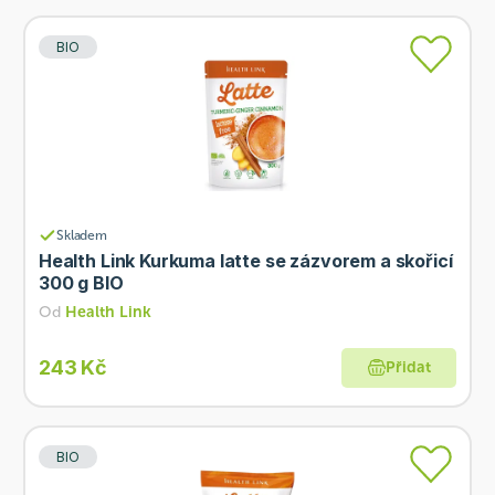
BIO
Skladem
Health Link Kurkuma latte se zázvorem a skořicí
300 g BIO
Od
Health Link
243 Kč
Přidat
BIO