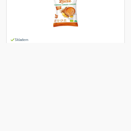
Skladem
Health Link Kurkuma latte se zázvorem a skořicí
30 g BIO
Od
Health Link
35 Kč
Přidat
BIO