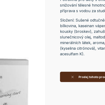
snižování tělesné hmotno
příprava s vodou za stu
Složení: Sušené odtučně
bílkovina, kaseinan vápe
kousky (broskev), zahuš
slunečnicový olej, maltode
minerálních látek, aroma,
(kyselina citrónová), vit
acesulfam K).
Prodej tohoto pro