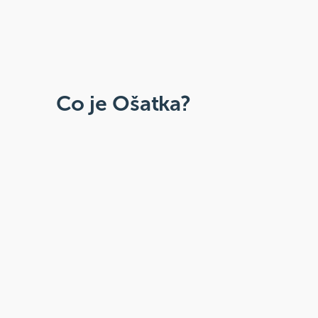
Co je Ošatka?
Dobré, zdravé, přírodní
Široká paleta oblíbených produktů od
více než 100 ověřených značek.