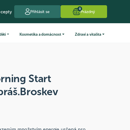
0
ecepty
Přihlásit se
Prázdný
děti
Kosmetika a domácnost
Zdraví a vitalita
rning Start
práš.Broskev
mezeným množstvím energie určená pro