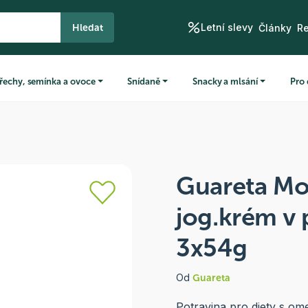
Letní slevy
Hledat
Články
R
řechy, semínka a ovoce
Snídaně
Snacky a mlsání
Pro 
Guareta Mo
jog.krém v 
3x54g
Od
Guareta
Potravina pro diety s o