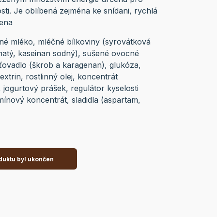
sti. Je oblíbená zejména ke snídani, rychlá
dena
né mléko, mléčné bílkoviny (syrovátková
natý, kaseinan sodný), sušené ovocné
ťovadlo (škrob a karagenan), glukóza,
xtrin, rostlinný olej, koncentrát
 jogurtový prášek, regulátor kyselosti
amínový koncentrát, sladidla (aspartam,
duktu byl ukončen