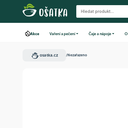
Akce
Vaření a pečení
Čaje a nápoje
O
osatka.cz
/
Nezařazeno