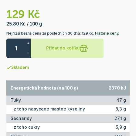
129 Kč
25,80 Kč / 100 g
Nejnižší běžná cena za posledních 30 dnů: 129 Kč.
Historie ceny
.
+
Přidat do košíku
-
Skladem
Energetická hodnota (na 100 g)
2370 kJ
Tuky
47 g
z toho nasycené mastné kyseliny
8,3 g
Sacharidy
27,1 g
z toho cukry
5,9 g