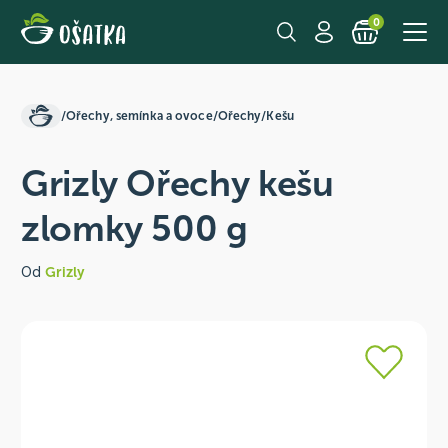
0
/
Ořechy, semínka a ovoce
/
Ořechy
/
Kešu
Grizly Ořechy kešu
zlomky 500 g
Od
Grizly