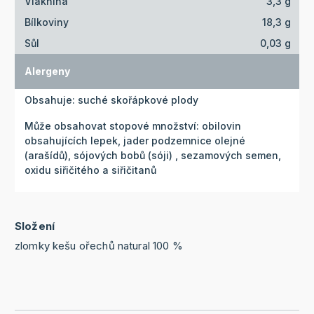
Vláknina
3,3 g
Bílkoviny
18,3 g
Sůl
0,03 g
Alergeny
Obsahuje: suché skořápkové plody
Může obsahovat stopové množství: obilovin
obsahujících lepek, jader podzemnice olejné
(arašídů), sójových bobů (sóji) , sezamových semen,
oxidu siřičitého a siřičitanů
Složení
zlomky kešu ořechů natural 100 %