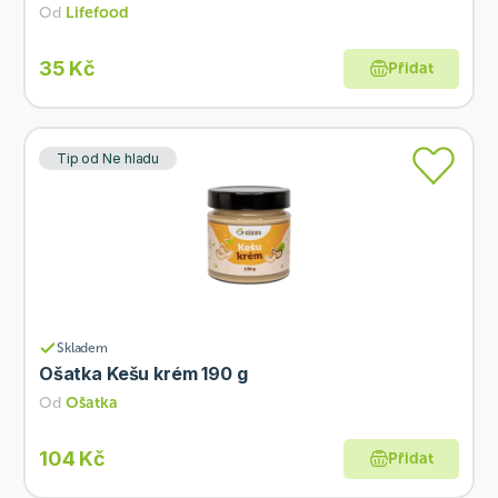
Od
Lifefood
35 Kč
Přidat
Tip od Ne hladu
Skladem
Ošatka Kešu krém 190 g
Od
Ošatka
104 Kč
Přidat