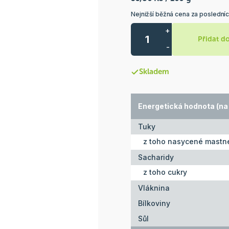
Nejnižší běžná cena za poslední
+
Přidat d
-
Skladem
Energetická hodnota (na 
Tuky
z toho nasycené mastné
Sacharidy
z toho cukry
Vláknina
Bílkoviny
Sůl