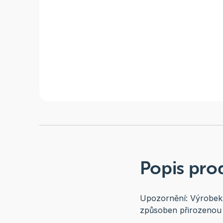
Popis pro
Upozornění: Výrobek m
způsoben přirozenou k