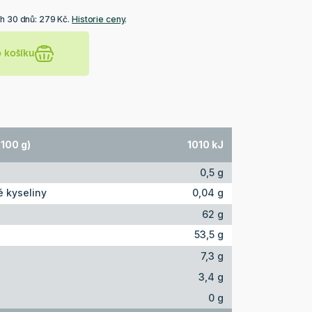
ch 30 dnů: 279 Kč.
Historie ceny
.
o košíku
100 g)
1010 kJ
0,5 g
 kyseliny
0,04 g
62 g
53,5 g
7,3 g
3,4 g
0 g