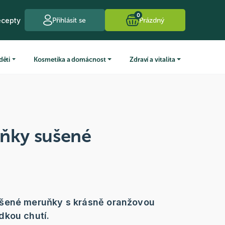
0
ecepty
Přihlásit se
Prázdný
děti
Kosmetika a domácnost
Zdraví a vitalita
uňky sušené
šené meruňky s krásně oranžovou
dkou chutí.