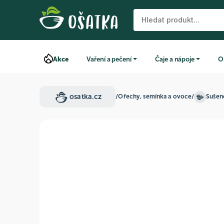
Akce
Vaření a pečení
Čaje a nápoje
O
osatka.cz
/
Ořechy, semínka a ovoce
/
Sušené