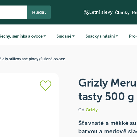
Letní slevy
Hledat
Články
R
řechy, semínka a ovoce
Snídaně
Snacky a mlsání
Pro 
 a lyofilizované plody
/
Sušené ovoce
Grizly Mer
tasty 500 g
Od
Grizly
Šťavnaté a měkké su
barvou a medově sla