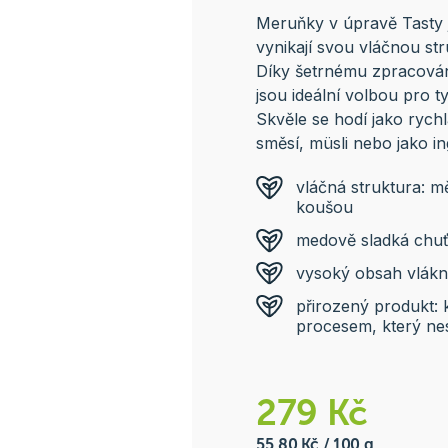
Meruňky v úpravě Tasty j
vynikají svou vláčnou s
Díky šetrnému zpracován
jsou ideální volbou pro t
Skvěle se hodí jako ryc
směsí, müsli nebo jako i
vláčná struktura: m
koušou
medově sladká chuť:
vysoký obsah vlákni
přirozený produkt: 
procesem, který nes
279 Kč
55,80 Kč / 100 g