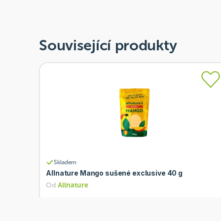
Související produkty
Skladem
Allnature Mango sušené exclusive 40 g
Od
Allnature
57 Kč
Přidat