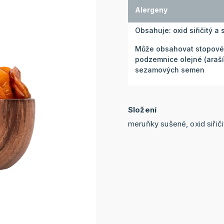
Alergeny
Obsahuje: oxid siřičitý a s
Může obsahovat stopové m
podzemnice olejné (araší
sezamových semen
Složení
meruňky sušené, oxid siřiči