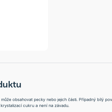
duktu
ůže obsahovat pecky nebo jejich části. Případný bílý povl
rystalizací cukru a není na závadu.