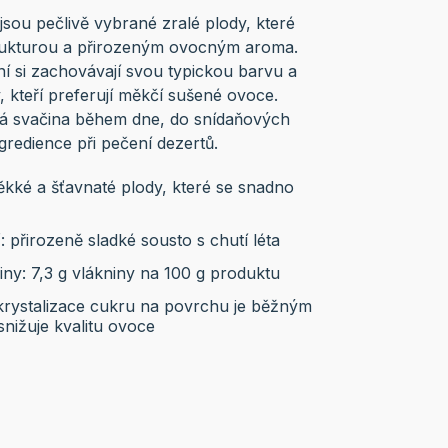
sou pečlivě vybrané zralé plody, které
trukturou a přirozeným ovocným aroma.
í si zachovávají svou typickou barvu a
y, kteří preferují měkčí sušené ovoce.
hlá svačina během dne, do snídaňových
ngredience při pečení dezertů.
ěkké a šťavnaté plody, které se snadno
 přirozeně sladké sousto s chutí léta
ny: 7,3 g vlákniny na 100 g produktu
krystalizace cukru na povrchu je běžným
nižuje kvalitu ovoce