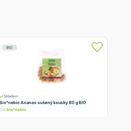
BIO
Skladem
Bio*nebio Ananas sušený kousky 80 g BIO
Od
bio*nebio
78 Kč
Přidat