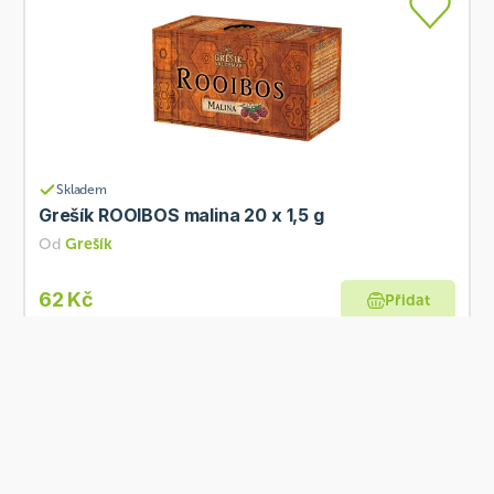
Skladem
Grešík ROOIBOS malina 20 x 1,5 g
Od
Grešík
62 Kč
Přidat
Co je Ošatka?