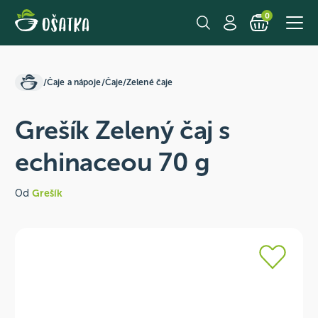
0
/
Čaje a nápoje
/
Čaje
/
Zelené čaje
Grešík Zelený čaj s
echinaceou 70 g
Od
Grešík