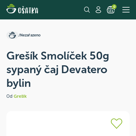
0
/
Nezařazeno
Grešík Smolíček 50g
sypaný čaj Devatero
bylin
Od
Grešík