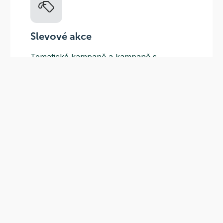
Slevové akce
Tematické kampaně a kampaně s
dodavateli - pravidelně, každý měsíc.
Odběr novinek
Nepropásněte naše sezónní akce a nejnovější recepty
Odeslat