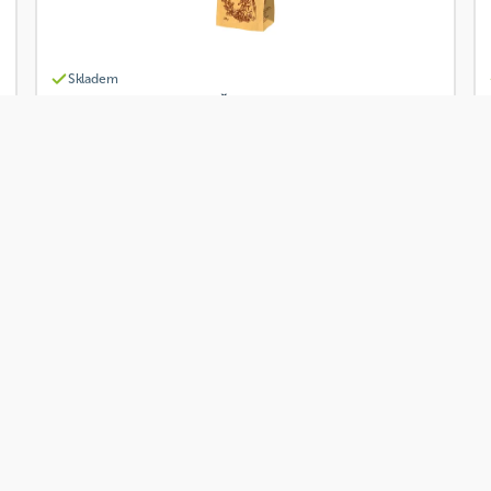
Skladem
Grešík Devatero bylin Čaj Odvodňovací 50g
Od
Grešík
62 Kč
Přidat
Skladem