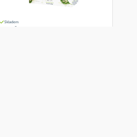
Skladem
Grešík Čaj Bezinkový 20 x 2 g
Od
Grešík
65 Kč
Přidat