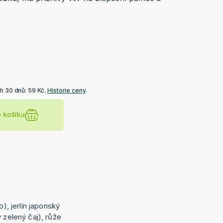
h 30 dnů: 59 Kč.
Historie ceny
.
o košíku
o), jerlín japonský
 zelený čaj), růže