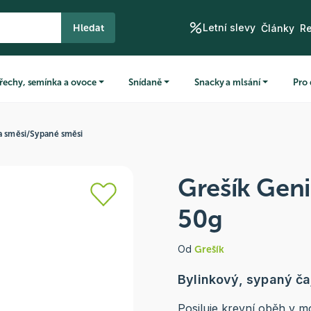
Letní slevy
Hledat
Články
R
řechy, semínka a ovoce
Snídaně
Snacky a mlsání
Pro 
a směsi
/
Sypané směsi
Grešík Geni
50g
Od
Grešík
Bylinkový, sypaný ča
Posiluje krevní oběh v m