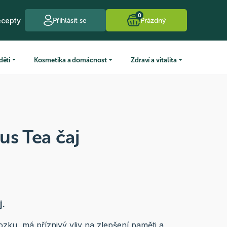
0
ecepty
Přihlásit se
Prázdný
děti
Kosmetika a domácnost
Zdraví a vitalita
us Tea čaj
j.
ozku, má příznivý vliv na zlepšení paměti a