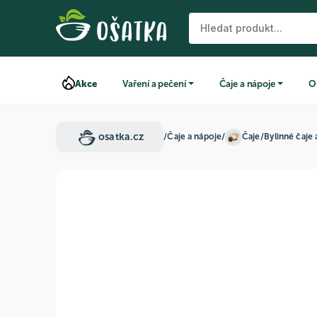
Akce
Vaření a pečení
Čaje a nápoje
O
osatka.cz
/
Čaje a nápoje
/
Čaje
/
Bylinné čaje 