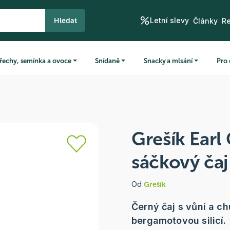
Letní slevy
Hledat
Články
R
řechy, semínka a ovoce
Snídaně
Snacky a mlsání
Pro 
Grešík Earl
sáčkový čaj
Od
Grešík
Černý čaj s vůní a c
bergamotovou silicí.