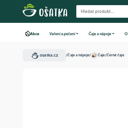
Akce
Vaření a pečení
Čaje a nápoje
O
osatka.cz
/
Čaje a nápoje
/
Čaje
/
Černé čaje