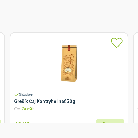
Skladem
Grešík Čaj Kontryhel nať 50g
Od
Grešík
48 Kč
Přidat