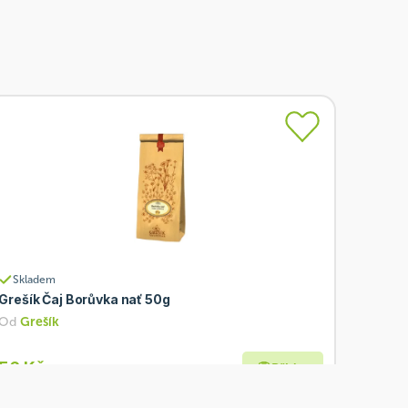
Skladem
Grešík Čaj Borůvka nať 50g
Od
Grešík
56 Kč
Přidat