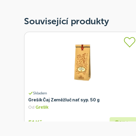
Související produkty
Skladem
Grešík Čaj Zeměžluč nať syp. 50 g
Od
Grešík
51 Kč
Přidat