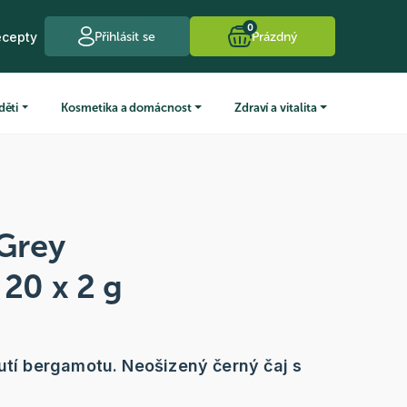
0
ecepty
Přihlásit se
Prázdný
děti
Kosmetika a domácnost
Zdraví a vitalita
 Grey
 20 x 2 g
hutí bergamotu. Neošizený černý čaj s