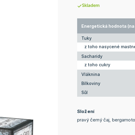
Skladem
Energetická hodnota (na 
Tuky
z toho nasycené mastné
Sacharidy
z toho cukry
Vláknina
Bílkoviny
Sůl
Složení
pravý černý čaj, bergamoto