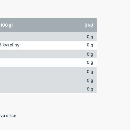
100 g)
0 kJ
0 g
 kyseliny
0 g
0 g
0 g
0 g
0 g
0 g
vá silice