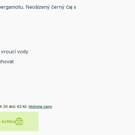
 bergamotu. Neošizený černý čaj s
l vroucí vody
uhovat
h 30 dnů: 62 Kč.
Historie ceny
.
o košíku